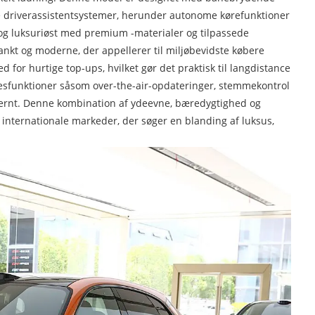
e driverassistentsystemer, herunder autonome kørefunktioner
 og luksuriøst med premium -materialer og tilpassede
lankt og moderne, der appellerer til miljøbevidste købere
or hurtige top-ups, hvilket gør det praktisk til langdistance
lsesfunktioner såsom over-the-air-opdateringer, stemmekontrol
ksternt. Denne kombination af ydeevne, bæredygtighed og
 internationale markeder, der søger en blanding af luksus,