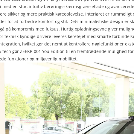
i med en stor, intuitiv berøringsskærmsgrænseflade og avancered
ere sikker og mere praktisk køreoplevelse. Interiøret er rummeligt
er for at forbedre komfort og stil. Dets minimalistiske design er s
gå på kompromis med luksus. Hurtig opladningsevne giver mulighed f
For teknisk-kyndige drivere leveres køretøjet med smarte forbinde
ntegration, hvilket gør det nemt at kontrollere nøglefunktioner e
v tech gør ZEEKR 001 You Edition til en fremtrædende mulighed for
de funktioner og miljøvenlig mobilitet.