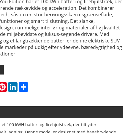
You Edition har et 100 kWh batteri og firehjulstræk, der
erende rækkevidde og acceleration. Det kombinerer
ech, såsom en stor berøringsskærmsgrænseflade,
nktioner og smart tilslutning. Det slanke,
esign, rummelige interiør og materialer af høj kvalitet
både miljøbevidste og luksus-søgende drivere. Med
g og et langtrækkende batteri er denne elektriske SUV
bale markeder på udkig efter ydeevne, bæredygtighed og
ktioner.
hatsApp
Pinterest
LinkedIn
Share
et 100 kWH batteri og firehjulstræk, der tilbyder
nkelt ladning. Denne model er designet med banebrydende