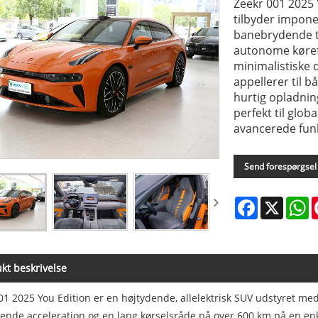
Zeekr 001 2025 
tilbyder impon
banebrydende t
autonome kørefu
minimalistiske d
appellerer til 
hurtig opladnin
perfekt til glo
avancerede fun
Send forespørgsel
Facebook
X
W
kt beskrivelse
1 2025 You Edition er en højtydende, allelektrisk SUV udstyret med 
ende acceleration og en lang kørselsråde på over 600 km på en e