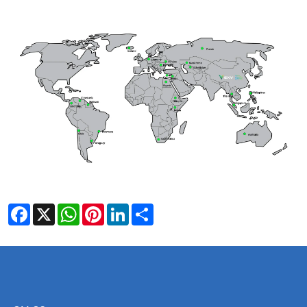
Facebook
X
WhatsApp
Pinterest
LinkedIn
Share