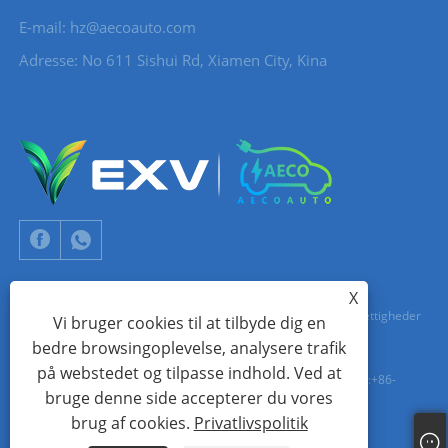
E-mail:
hz@aecoauto.com
Adresse: No 611 Sishui Rd, Xiamen City, Kina
X
Copyright © 2024 Xiamen Aecoauto Technology Co., Ltd. Alle rettigheder
Vi bruger cookies til at tilbyde dig en
bedre browsingoplevelse, analysere trafik
forbeholdes.
på webstedet og tilpasse indhold. Ved at
TEKNISK SUPPORT FOR HJEMMESIDE:
TIANYU NETVÆRK
jack Lin:+86-
bruge denne side accepterer du vores
15559188336
brug af cookies.
Privatlivspolitik