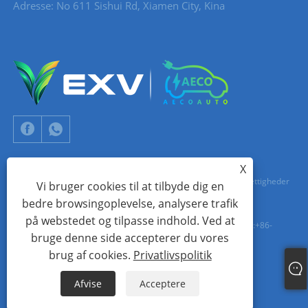
Adresse: No 611 Sishui Rd, Xiamen City, Kina
X
Copyright © 2024 Xiamen Aecoauto Technology Co., Ltd. Alle rettigheder
Vi bruger cookies til at tilbyde dig en
bedre browsingoplevelse, analysere trafik
forbeholdes.
på webstedet og tilpasse indhold. Ved at
TEKNISK SUPPORT FOR HJEMMESIDE:
TIANYU NETVÆRK
jack Lin:+86-
bruge denne side accepterer du vores
15559188336
brug af cookies.
Privatlivspolitik
Links
Sitemap
RSS
XML
Privatlivspolitik
Afvise
Acceptere