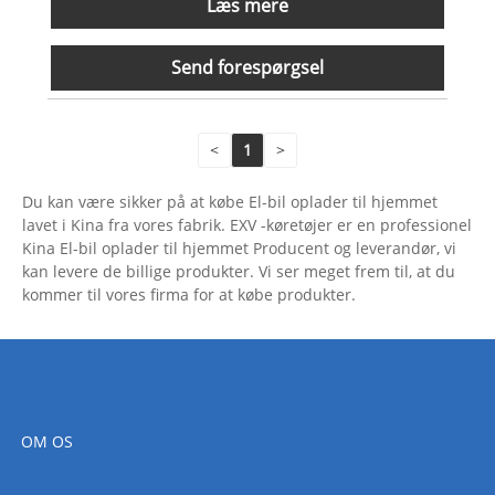
Læs mere
Send forespørgsel
<
1
>
Du kan være sikker på at købe El-bil oplader til hjemmet
lavet i Kina fra vores fabrik. EXV -køretøjer er en professionel
Kina El-bil oplader til hjemmet Producent og leverandør, vi
kan levere de billige produkter. Vi ser meget frem til, at du
kommer til vores firma for at købe produkter.
OM OS