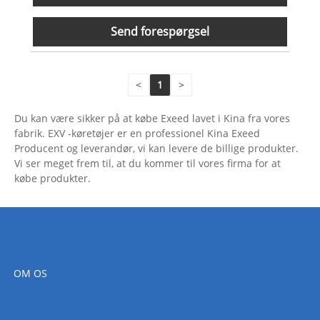
Send forespørgsel
<
1
>
Du kan være sikker på at købe Exeed lavet i Kina fra vores
fabrik. EXV -køretøjer er en professionel Kina Exeed
Producent og leverandør, vi kan levere de billige produkter.
Vi ser meget frem til, at du kommer til vores firma for at
købe produkter.
OM OS