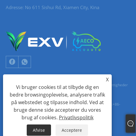
Adresse: No 611 Sishui Rd, Xiamen City, Kina
X
Copyright © 2024 Xiamen Aecoauto Technology Co., Ltd. Alle rettigheder
Vi bruger cookies til at tilbyde dig en
bedre browsingoplevelse, analysere trafik
forbeholdes.
på webstedet og tilpasse indhold. Ved at
TEKNISK SUPPORT FOR HJEMMESIDE:
TIANYU NETVÆRK
jack Lin:+86-
bruge denne side accepterer du vores
15559188336
brug af cookies.
Privatlivspolitik
Links
Sitemap
RSS
XML
Privatlivspolitik
Afvise
Acceptere