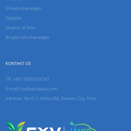
Erhvervskøretøjer
Oplader
Eksport af biler
Brugte biler/køretøjer
KONTAKT OS
Tlf: +8613600933547
E-mail:
hz@aecoauto.com
Adresse: No 611 Sishui Rd, Xiamen City, Kina