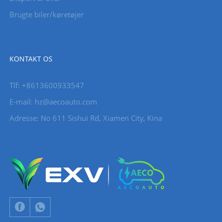
Brugte biler/køretøjer
KONTAKT OS
Tlf: +8613600933547
E-mail:
hz@aecoauto.com
Adresse: No 611 Sishui Rd, Xiamen City, Kina