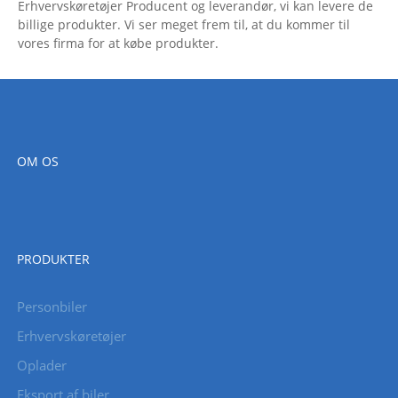
Erhvervskøretøjer Producent og leverandør, vi kan levere de
billige produkter. Vi ser meget frem til, at du kommer til
vores firma for at købe produkter.
OM OS
PRODUKTER
Personbiler
Erhvervskøretøjer
Oplader
Eksport af biler