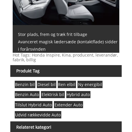
Stor plads, frem og træk frit tilbage
Avanceret magisk lædersæde (kontaktflade) sidder
i forårsvinden
Hot Tags: Honda Inspire, Kina, producent, leverandør,
fabrik, billig
Produkt Tag
Benzin bil
Diesel bil
Ren elbil
Ny energibil
Benzin Auto
Elektrisk bil
Hybrid auto
Tilslut Hybrid Auto
Extender Auto
Udvid rækkevidde Auto
Relateret kategori