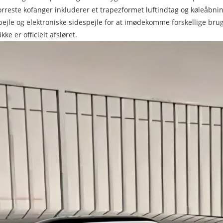
forreste kofanger inkluderer et trapezformet luftindtag og køleåbning
spejle og elektroniske sidespejle for at imødekomme forskellige br
e er officielt afsløret.