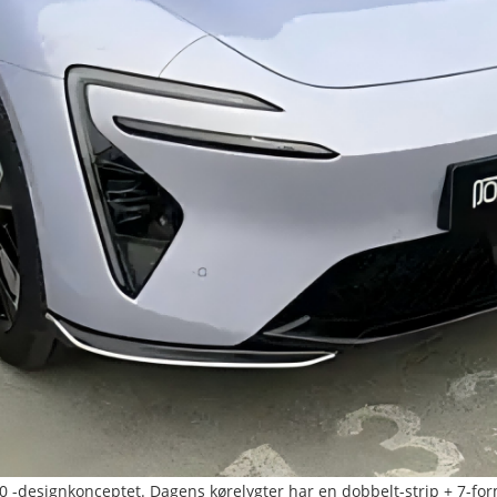
-designkonceptet. Dagens kørelygter har en dobbelt-strip + 7-formet