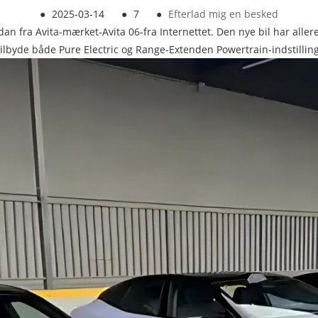
●
2025-03-14
●
7
●
Efterlad mig en besked
an fra Avita-mærket-Avita 06-fra Internettet. Den nye bil har allered
tilbyde både Pure Electric og Range-Extenden Powertrain-indstilling