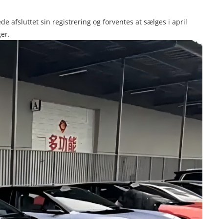
e afsluttet sin registrering og forventes at sælges i april
er.