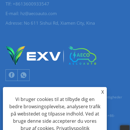
Tlf: +8613600933547
E-mail:
hz@aecoauto.com
Adresse: No 611 Sishui Rd, Xiamen City, Kina
X
Copyright © 2024 Xiamen Aecoauto Technology Co., Ltd. Alle rettigheder
Vi bruger cookies til at tilbyde dig en
bedre browsingoplevelse, analysere trafik
forbeholdes.
på webstedet og tilpasse indhold. Ved at
TEKNISK SUPPORT FOR HJEMMESIDE:
TIANYU NETVÆRK
jack Lin:+86-
bruge denne side accepterer du vores
15559188336
brug af cookies.
Privatlivspolitik