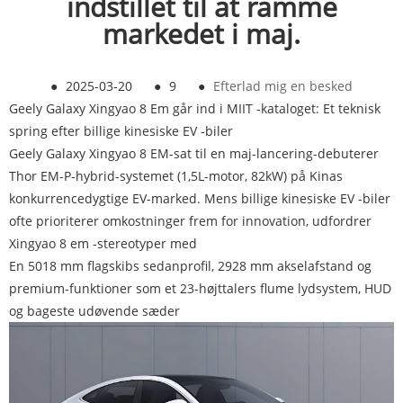
indstillet til at ramme
markedet i maj.
●
2025-03-20
●
9
●
Efterlad mig en besked
Geely Galaxy Xingyao 8 Em går ind i MIIT -kataloget: Et teknisk
spring efter billige kinesiske EV -biler
Geely Galaxy Xingyao 8 EM-sat til en maj-lancering-debuterer
Thor EM-P-hybrid-systemet (1,5L-motor, 82kW) på Kinas
konkurrencedygtige EV-marked. Mens billige kinesiske EV -biler
ofte prioriterer omkostninger frem for innovation, udfordrer
Xingyao 8 em -stereotyper med
En 5018 mm flagskibs sedanprofil, 2928 mm akselafstand og
premium-funktioner som et 23-højttalers flume lydsystem, HUD
og bageste udøvende sæder