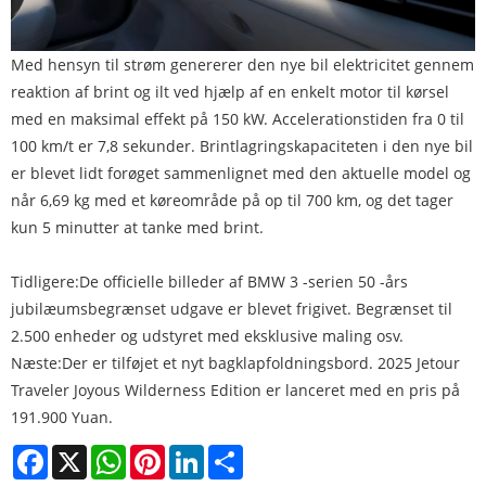
Med hensyn til strøm genererer den nye bil elektricitet gennem
reaktion af brint og ilt ved hjælp af en enkelt motor til kørsel
med en maksimal effekt på 150 kW. Accelerationstiden fra 0 til
100 km/t er 7,8 sekunder. Brintlagringskapaciteten i den nye bil
er blevet lidt forøget sammenlignet med den aktuelle model og
når 6,69 kg med et køreområde på op til 700 km, og det tager
kun 5 minutter at tanke med brint.
Tidligere:
De officielle billeder af BMW 3 -serien 50 -års
jubilæumsbegrænset udgave er blevet frigivet. Begrænset til
2.500 enheder og udstyret med eksklusive maling osv.
Næste:
Der er tilføjet et nyt bagklapfoldningsbord. 2025 Jetour
Traveler Joyous Wilderness Edition er lanceret med en pris på
191.900 Yuan.
Facebook
X
WhatsApp
Pinterest
LinkedIn
Share