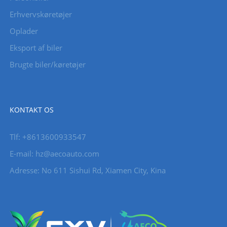
Erhvervskøretøjer
Oplader
Eksport af biler
Brugte biler/køretøjer
KONTAKT OS
Tlf: +8613600933547
E-mail:
hz@aecoauto.com
Adresse: No 611 Sishui Rd, Xiamen City, Kina