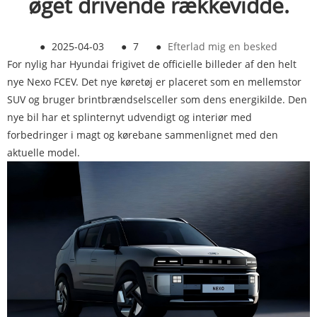
øget drivende rækkevidde.
●
2025-04-03
●
7
●
Efterlad mig en besked
For nylig har Hyundai frigivet de officielle billeder af den helt
nye Nexo FCEV. Det nye køretøj er placeret som en mellemstor
SUV og bruger brintbrændselsceller som dens energikilde. Den
nye bil har et splinternyt udvendigt og interiør med
forbedringer i magt og kørebane sammenlignet med den
aktuelle model.