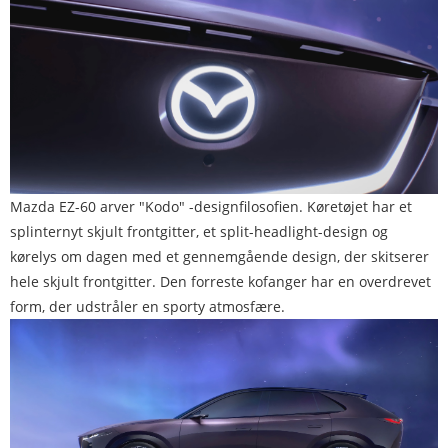
Mazda EZ-60 arver "Kodo" -designfilosofien. Køretøjet har et
splinternyt skjult frontgitter, et split-headlight-design og
kørelys om dagen med et gennemgående design, der skitserer
hele skjult frontgitter. Den forreste kofanger har en overdrevet
form, der udstråler en sporty atmosfære.