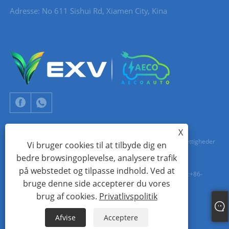
Adresse: No 611 Sishui Rd, Xiamen City, Kina
X
Copyright © 2024 Xiamen Aecoauto Technology Co., Ltd. Alle rettigheder
Vi bruger cookies til at tilbyde dig en
bedre browsingoplevelse, analysere trafik
forbeholdes.
på webstedet og tilpasse indhold. Ved at
TEKNISK SUPPORT FOR HJEMMESIDE:
TIANYU NETVÆRK
jack Lin:+86-
bruge denne side accepterer du vores
15559188336
brug af cookies.
Privatlivspolitik
Links
Sitemap
RSS
XML
Privatlivspolitik
Afvise
Acceptere