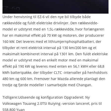
Under henvisning til EZ-6 vil den nye bil tilbyde både
rækkevidde og fuldt elektriske drivlinjer. Den rækkevidde-
model er udstyret med en 1,5L-rækkevidde, hvor forlængeren
har en maksimal effekt på 70 kW og motoren, der producerer
160 kW. Det leveres med et lithiumjernphosphatbatteri, der
tilbyder et rent elektrisk interval på 130 km/200 km og et
maksimalt kombineret interval på 1301 km. Den fuldt elektriske
model er udstyret med en enkelt motor med en maksimal
effekt på 190 kW og leveres med enten en 56,1 kWH eller 68,8
kWh batteripakke, der tilbyder CLTC -intervaller på henholdsvis
480 km og 600 km. Fremover har Mazda allerede planlagt den
tredje og fjerde modeller i samarbejde med Changan.
Tidligere:
Udseende og konfiguration Opgraderet: Ny
Volkswagen Touareg 2.0TSI Ruiying -version lanceret, pris til
558.800 Yuan