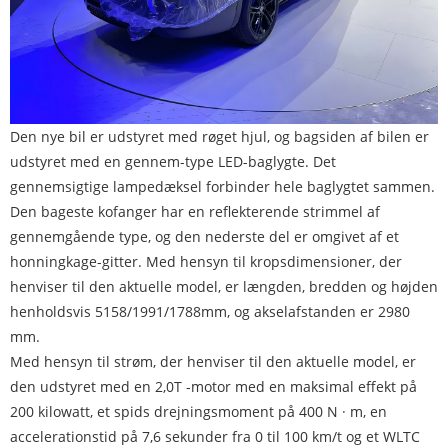
Den nye bil er udstyret med røget hjul, og bagsiden af ​​bilen er
udstyret med en gennem-type LED-baglygte. Det
gennemsigtige lampedæksel forbinder hele baglygtet sammen.
Den bageste kofanger har en reflekterende strimmel af
gennemgående type, og den nederste del er omgivet af et
honningkage-gitter. Med hensyn til kropsdimensioner, der
henviser til den aktuelle model, er længden, bredden og højden
henholdsvis 5158/1991/1788mm, og akselafstanden er 2980
mm.
Med hensyn til strøm, der henviser til den aktuelle model, er
den udstyret med en 2,0T -motor med en maksimal effekt på
200 kilowatt, et spids drejningsmoment på 400 N · m, en
accelerationstid på 7,6 sekunder fra 0 til 100 km/t og et WLTC