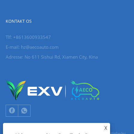
KONTAKT OS
Tlf: +8613600933547
E-mail:
hz@aecoauto.com
Adresse: No 611 Sishui Rd, Xiamen City, Kina
X
Copyright © 2024 Xiamen Aecoauto Technology Co., Ltd. Alle rettigheder