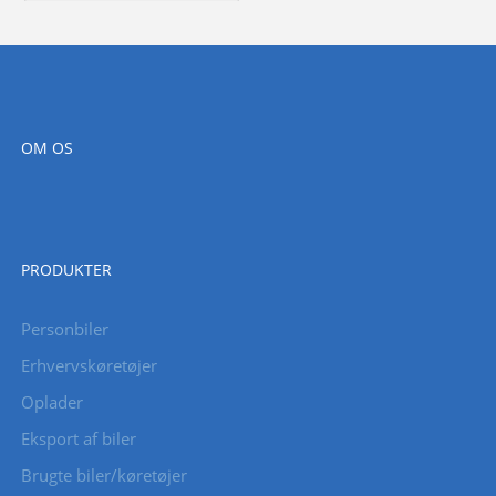
OM OS
PRODUKTER
Personbiler
Erhvervskøretøjer
Oplader
Eksport af biler
Brugte biler/køretøjer