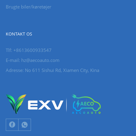
Brugte biler/køretøjer
KONTAKT OS
Tlf: +8613600933547
E-mail:
hz@aecoauto.com
Adresse: No 611 Sishui Rd, Xiamen City, Kina