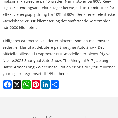
maksimal klatreevne på 45 grader. Når vi stoler på 800V Reev
High - Spændingsarkitektur, tager køretøjet kun 10 minutter for
effektiv energiopfyldning fra 10% til 80%. Dens rene - elektriske
kørselsbane er 300 kilometer, og det omfattende køreområde
når 2000 kilometer.
Tidligere:
Leapmotor B01, der er placeret som en mellemstor
sedan, er klar til at debutere på Shanghai Auto Show. Det
officielle billede af Leapmotor B01 -modellen er blevet frigivet.
Næste:
2025 Shanghai Auto Show: The Mengshi 917 Jiaolong
Battle Armor Long - Wheelbase Edition er pris til 1,098 millioner
yuan og er begrænset til 199 enheder.
Facebook
X
WhatsApp
Pinterest
LinkedIn
Share