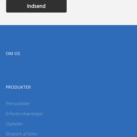
Indsend
OM OS
PRODUKTER
Personbiler
Erhvervskøretøjer
Oplader
Eksport af biler