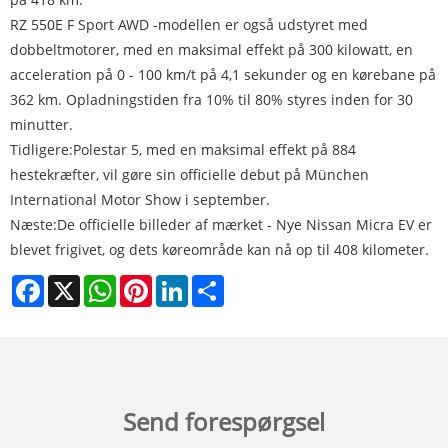
RZ 550E F Sport AWD -modellen er også udstyret med
dobbeltmotorer, med en maksimal effekt på 300 kilowatt, en
acceleration på 0 - 100 km/t på 4,1 sekunder og en kørebane på
362 km. Opladningstiden fra 10% til 80% styres inden for 30
minutter.
Tidligere:
Polestar 5, med en maksimal effekt på 884
hestekræfter, vil gøre sin officielle debut på München
International Motor Show i september.
Næste:
De officielle billeder af mærket - Nye Nissan Micra EV er
blevet frigivet, og dets køreområde kan nå op til 408 kilometer.
Facebook
X
WhatsApp
Pinterest
LinkedIn
Share
Send forespørgsel