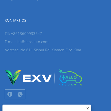
KONTAKT OS
Tlf: +8613600933547
E-mail:
hz@aecoauto.com
Adresse: No 611 Sishui Rd, Xiamen City, Kina
X