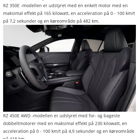
RZ 350E -modellen er udstyret med en enkelt motor med en
maksimal effekt på 165 kilowatt, en acceleration på 0 - 100 km/t
på 7,2 sekunder og en køreområde på 482 km.
RZ 450E AWD -modellen er udstyret med for- og bageste
dobbeltmotorer med en maksimal effekt på 230 kilowatt, en
acceleration på 0 - 100 km/t på 4,9 sekunder og en køreområde
på 418 km.