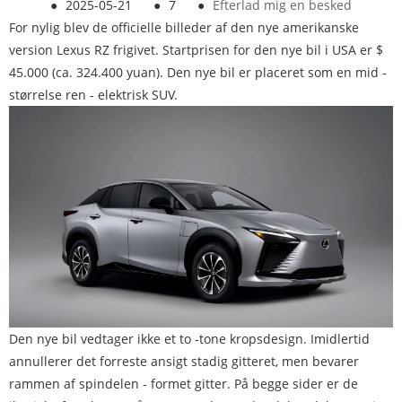
●
2025-05-21
●
7
●
Efterlad mig en besked
For nylig blev de officielle billeder af den nye amerikanske
version Lexus RZ frigivet. Startprisen for den nye bil i USA er $
45.000 (ca. 324.400 yuan). Den nye bil er placeret som en mid -
størrelse ren - elektrisk SUV.
Den nye bil vedtager ikke et to -tone kropsdesign. Imidlertid
annullerer det forreste ansigt stadig gitteret, men bevarer
rammen af ​​spindelen - formet gitter. På begge sider er de