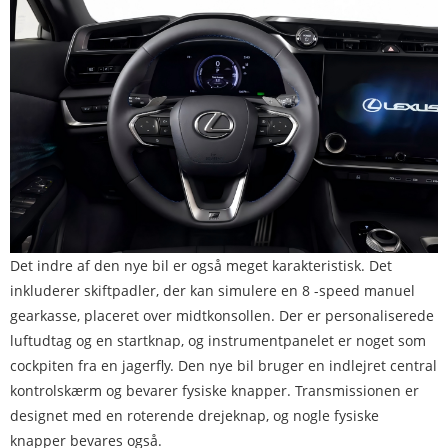
Det indre af den nye bil er også meget karakteristisk. Det
inkluderer skiftpadler, der kan simulere en 8 -speed manuel
gearkasse, placeret over midtkonsollen. Der er personaliserede
luftudtag og en startknap, og instrumentpanelet er noget som
cockpiten fra en jagerfly. Den nye bil bruger en indlejret central
kontrolskærm og bevarer fysiske knapper. Transmissionen er
designet med en roterende drejeknap, og nogle fysiske
knapper bevares også.