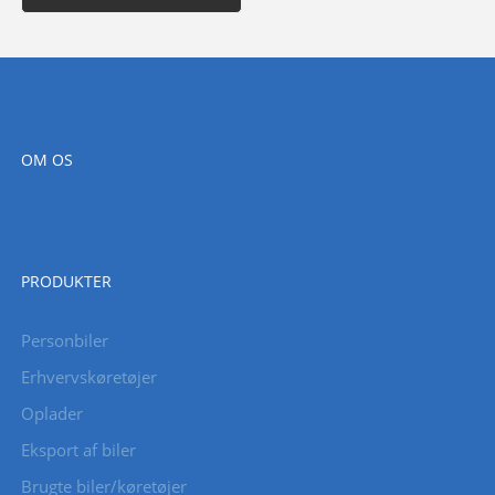
OM OS
PRODUKTER
Personbiler
Erhvervskøretøjer
Oplader
Eksport af biler
Brugte biler/køretøjer