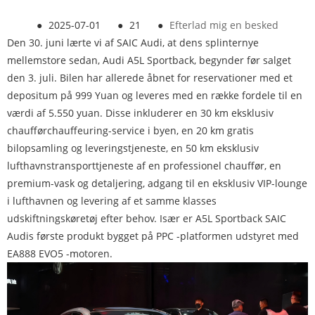
●
2025-07-01
●
21
●
Efterlad mig en besked
Den 30. juni lærte vi af SAIC Audi, at dens splinternye
mellemstore sedan, Audi A5L Sportback, begynder før salget
den 3. juli. Bilen har allerede åbnet for reservationer med et
depositum på 999 Yuan og leveres med en række fordele til en
værdi af 5.550 yuan. Disse inkluderer en 30 km eksklusiv
chaufførchauffeuring-service i byen, en 20 km gratis
bilopsamling og leveringstjeneste, en 50 km eksklusiv
lufthavnstransporttjeneste af en professionel chauffør, en
premium-vask og detaljering, adgang til en eksklusiv VIP-lounge
i lufthavnen og levering af et samme klasses
udskiftningskøretøj efter behov. Især er A5L Sportback SAIC
Audis første produkt bygget på PPC -platformen udstyret med
EA888 EVO5 -motoren.