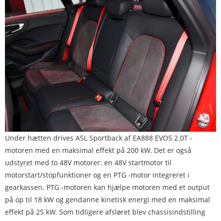
Under hætten drives A5L Sportback af EA888 EVO5 2.0T -
motoren med en maksimal effekt på 200 kW. Det er også
udstyret med to 48V motorer: en 48V startmotor til
motorstart/stopfunktioner og en PTG -motor integreret i
gearkassen. PTG -motoren kan hjælpe motoren med et output
på op til 18 kW og gendanne kinetisk energi med en maksimal
effekt på 25 kW. Som tidligere afsløret blev chassisindstilling