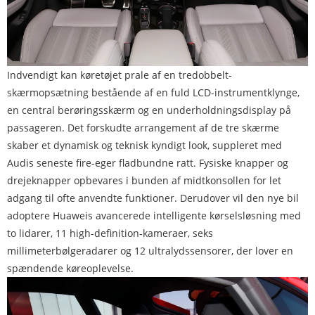
Indvendigt kan køretøjet prale af en tredobbelt-
skærmopsætning bestående af en fuld LCD-instrumentklynge,
en central berøringsskærm og en underholdningsdisplay på
passageren. Det forskudte arrangement af de tre skærme
skaber et dynamisk og teknisk kyndigt look, suppleret med
Audis seneste fire-eger fladbundne ratt. Fysiske knapper og
drejeknapper opbevares i bunden af ​​midtkonsollen for let
adgang til ofte anvendte funktioner. Derudover vil den nye bil
adoptere Huaweis avancerede intelligente kørselsløsning med
to lidarer, 11 high-definition-kameraer, seks
millimeterbølgeradarer og 12 ultralydssensorer, der lover en
spændende køreoplevelse.