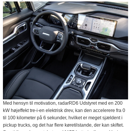
Med hensyn til motivation, radarRD6 Udstyret med en 200
kW højeffekt tre-i-en elektrisk drev, kan den accelerere fra 0
til 100 kilometer på 6 sekunder, hvilket er meget sjældent i
pickup trucks, og det har flere køretilstande, der kan skiftet.