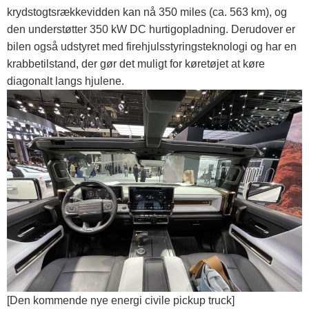
krydstogtsrækkevidden kan nå 350 miles (ca. 563 km), og
den understøtter 350 kW DC hurtigopladning. Derudover er
bilen også udstyret med firehjulsstyringsteknologi og har en
krabbetilstand, der gør det muligt for køretøjet at køre
diagonalt langs hjulene.
[Den kommende nye energi civile pickup truck]