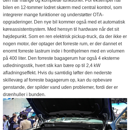
den har mange og komplette funktioner. For eksempel har
bilen en 12-tommer lodret skærm med central kontrol, som
integrerer mange funktioner og understøtter OTA-
opgraderinger. Den nye bil kommer også med et automatisk
køreassistentsystem. Med hensyn til hardware når det sit
højdepunkt. Som en ren elektrisk pickup-truck, da der ikke er
nogen motor, der optager det forreste rum, er der dannet et
enormt forreste lastrum inde i fronthjelmen med en volumen
på 400 liter. Den forreste bagagerum har også 4 eksterne
udledningsstik, hvert stik kan bære op til 2,4 kW
afladningseffekt. Hvis du samtidig løfter den nederste
skillevæg af forreste bagagerum op, kan du opbevare
genstande, der spilder vand uden problemer, fordi der er
drænhuller i bunden.