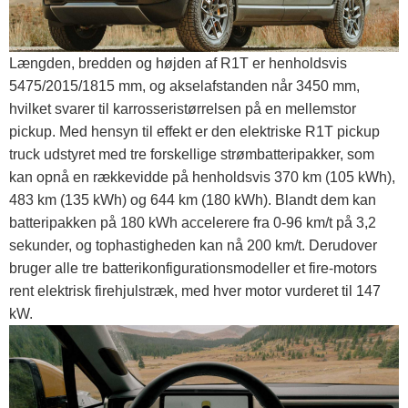
Længden, bredden og højden af ​​R1T er henholdsvis
5475/2015/1815 mm, og akselafstanden når 3450 mm,
hvilket svarer til karrosseristørrelsen på en mellemstor
pickup. Med hensyn til effekt er den elektriske R1T pickup
truck udstyret med tre forskellige strømbatteripakker, som
kan opnå en rækkevidde på henholdsvis 370 km (105 kWh),
483 km (135 kWh) og 644 km (180 kWh). Blandt dem kan
batteripakken på 180 kWh accelerere fra 0-96 km/t på 3,2
sekunder, og tophastigheden kan nå 200 km/t. Derudover
bruger alle tre batterikonfigurationsmodeller et fire-motors
rent elektrisk firehjulstræk, med hver motor vurderet til 147
kW.