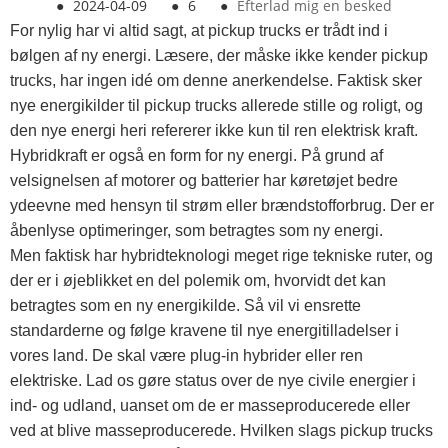
●
2024-04-09
●
6
●
Efterlad mig en besked
For nylig har vi altid sagt, at pickup trucks er trådt ind i
bølgen af ​​ny energi. Læsere, der måske ikke kender pickup
trucks, har ingen idé om denne anerkendelse. Faktisk sker
nye energikilder til pickup trucks allerede stille og roligt, og
den nye energi heri refererer ikke kun til ren elektrisk kraft.
Hybridkraft er også en form for ny energi. På grund af
velsignelsen af ​​motorer og batterier har køretøjet bedre
ydeevne med hensyn til strøm eller brændstofforbrug. Der er
åbenlyse optimeringer, som betragtes som ny energi.
Men faktisk har hybridteknologi meget rige tekniske ruter, og
der er i øjeblikket en del polemik om, hvorvidt det kan
betragtes som en ny energikilde. Så vil vi ensrette
standarderne og følge kravene til nye energitilladelser i
vores land. De skal være plug-in hybrider eller ren
elektriske. Lad os gøre status over de nye civile energier i
ind- og udland, uanset om de er masseproducerede eller
ved at blive masseproducerede. Hvilken slags pickup trucks