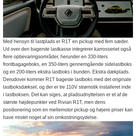
Med hensyn til lastplads er R1T en pickup med fem sæder.
Ud over den bagerste lastkasse integrerer karrosseriet også
flere opbevaringsområder, herunder en 330-liters
frontbagageboks, en 350-liters gennemgående sidelastboks
og en 200-liters ekstra lastboks i bunden. Ekstra dækplads.
Derudover kommer R1T bageste lastboks med det originale
lastboksdæksel, og der er tre 110V strømstik installeret inde
i lastboksen. Det kan siges, at pladsudnyttelsen er et af de
største højdepunkter ved Rivian R1T, men dens
positionering som en mellemstor pickup og højere priser kan
have mistet noget af sin omkostningsydelse.