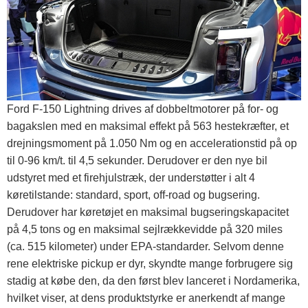
Ford F-150 Lightning drives af dobbeltmotorer på for- og
bagakslen med en maksimal effekt på 563 hestekræfter, et
drejningsmoment på 1.050 Nm og en accelerationstid på op
til 0-96 km/t. til 4,5 sekunder. Derudover er den nye bil
udstyret med et firehjulstræk, der understøtter i alt 4
køretilstande: standard, sport, off-road og bugsering.
Derudover har køretøjet en maksimal bugseringskapacitet
på 4,5 tons og en maksimal sejlrækkevidde på 320 miles
(ca. 515 kilometer) under EPA-standarder. Selvom denne
rene elektriske pickup er dyr, skyndte mange forbrugere sig
stadig at købe den, da den først blev lanceret i Nordamerika,
hvilket viser, at dens produktstyrke er anerkendt af mange