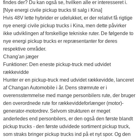
findes der? Du kan også se, hvilken alle er interesseret i.
[Nye energi civile pickup trucks til salg i Kina]
Hvis 48V lette hybrider er udelukket, er der relativt få rigtige
nye energi civile pickup trucks i Kina, men dette påvirker
ikke udviklingen af ​​forskellige tekniske ruter. De følgende to
nye energi pickup trucks er repræsentanter for deres
respektive områder.
Chang'an jæger
Funktioner: Den eneste pickup-truck med udvidet
rækkevidde
Hunter er en pickup-truck med udvidet rækkevidde, lanceret
af Changan Automobile i år. Dens strømrute er i
overensstemmelse med mange personbilers rute, der bruger
den overordnede rute for rækkeviddeforlænger (motor)-
generator-motordrev. Selvom strukturen er meget
anderledes end personbilers, er den også den første blandt
pickup trucks - den første udvidede sortiment pickup truck,
som straks bringer pickup trucks ind på et nyt spor. Og den