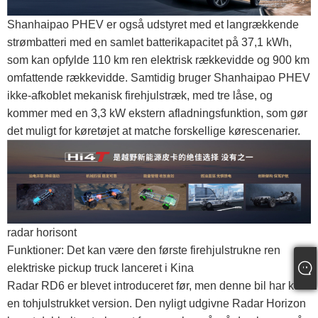
Shanhaipao PHEV er også udstyret med et langrækkende
strømbatteri med en samlet batterikapacitet på 37,1 kWh,
som kan opfylde 110 km ren elektrisk rækkevidde og 900 km
omfattende rækkevidde. Samtidig bruger Shanhaipao PHEV
ikke-afkoblet mekanisk firehjulstræk, med tre låse, og
kommer med en 3,3 kW ekstern afladningsfunktion, som gør
det muligt for køretøjet at matche forskellige kørescenarier.
radar horisont
Funktioner: Det kan være den første firehjulstrukne ren
elektriske pickup truck lanceret i Kina
Radar RD6 er blevet introduceret før, men denne bil har kun
en tohjulstrukket version. Den nyligt udgivne Radar Horizon