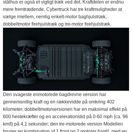
stålhus er også et vigtigt træk ved det. Kraftdelen er endnu
mere fremtrædende. Cybertruck har tre kraftmuligheder at
vælge imellem, nemlig enkelt-motor baghjulstræk,
dobbeltmotor firehjulstræk og tre-motor firehjulstræk.
Den svageste enmotorede bagdrevne version har
gennemsnitlig kraft og en rækkevidde på omkring 402
kilometer; dobbeltmotorversionen har en maksimal effekt på
600 hestekræfter og en accelerationstid på 0-60 mph (ca. 96
km/t) på 4,1 sekunder; den tre-motorede version Modellen
bruger en kombination af 1 front og 2 motorer bagtil, med en