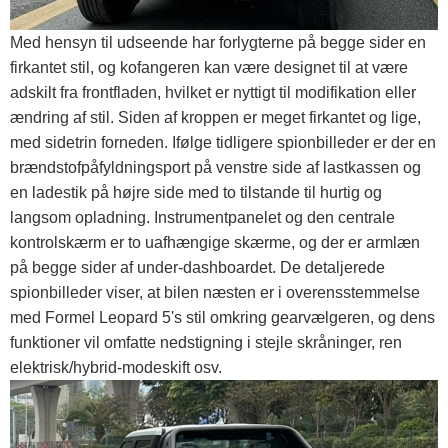
Med hensyn til udseende har forlygterne på begge sider en
firkantet stil, og kofangeren kan være designet til at være
adskilt fra frontfladen, hvilket er nyttigt til modifikation eller
ændring af stil. Siden af ​​kroppen er meget firkantet og lige,
med sidetrin forneden. Ifølge tidligere spionbilleder er der en
brændstofpåfyldningsport på venstre side af lastkassen og
en ladestik på højre side med to tilstande til hurtig og
langsom opladning. Instrumentpanelet og den centrale
kontrolskærm er to uafhængige skærme, og der er armlæn
på begge sider af under-dashboardet. De detaljerede
spionbilleder viser, at bilen næsten er i overensstemmelse
med Formel Leopard 5's stil omkring gearvælgeren, og dens
funktioner vil omfatte nedstigning i stejle skråninger, ren
elektrisk/hybrid-modeskift osv.