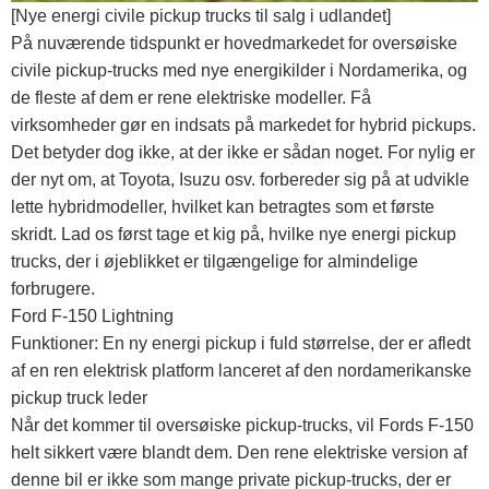
[Nye energi civile pickup trucks til salg i udlandet]
På nuværende tidspunkt er hovedmarkedet for oversøiske
civile pickup-trucks med nye energikilder i Nordamerika, og
de fleste af dem er rene elektriske modeller. Få
virksomheder gør en indsats på markedet for hybrid pickups.
Det betyder dog ikke, at der ikke er sådan noget. For nylig er
der nyt om, at Toyota, Isuzu osv. forbereder sig på at udvikle
lette hybridmodeller, hvilket kan betragtes som et første
skridt. Lad os først tage et kig på, hvilke nye energi pickup
trucks, der i øjeblikket er tilgængelige for almindelige
forbrugere.
Ford F-150 Lightning
Funktioner: En ny energi pickup i fuld størrelse, der er afledt
af en ren elektrisk platform lanceret af den nordamerikanske
pickup truck leder
Når det kommer til oversøiske pickup-trucks, vil Fords F-150
helt sikkert være blandt dem. Den rene elektriske version af
denne bil er ikke som mange private pickup-trucks, der er