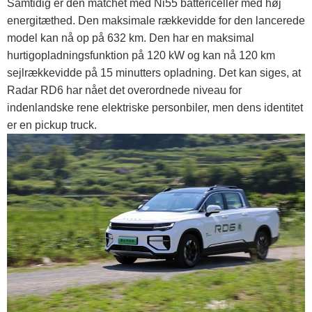
Samtidig er den matchet med Ni55 battericeller med høj
energitæthed. Den maksimale rækkevidde for den lancerede
model kan nå op på 632 km. Den har en maksimal
hurtigopladningsfunktion på 120 kW og kan nå 120 km
sejlrækkevidde på 15 minutters opladning. Det kan siges, at
Radar RD6 har nået det overordnede niveau for
indenlandske rene elektriske personbiler, men dens identitet
er en pickup truck.