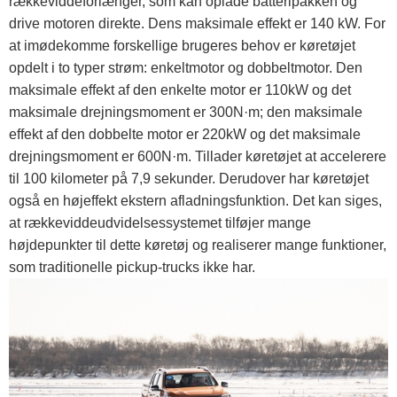
rækkeviddeforlænger, som kan oplade batteripakken og
drive motoren direkte. Dens maksimale effekt er 140 kW. For
at imødekomme forskellige brugeres behov er køretøjet
opdelt i to typer strøm: enkeltmotor og dobbeltmotor. Den
maksimale effekt af den enkelte motor er 110kW og det
maksimale drejningsmoment er 300N·m; den maksimale
effekt af den dobbelte motor er 220kW og det maksimale
drejningsmoment er 600N·m. Tillader køretøjet at accelerere
til 100 kilometer på 7,9 sekunder. Derudover har køretøjet
også en højeffekt ekstern afladningsfunktion. Det kan siges,
at rækkeviddeudvidelsessystemet tilføjer mange
højdepunkter til dette køretøj og realiserer mange funktioner,
som traditionelle pickup-trucks ikke har.