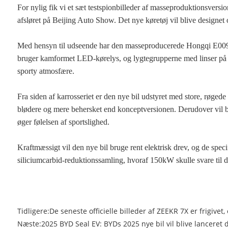
For nylig fik vi et sæt testspionbilleder af masseproduktionsversi
afsløret på Beijing Auto Show. Det nye køretøj vil blive designet
Med hensyn til udseende har den masseproducerede Hongqi E009-ve
bruger kamformet LED-kørelys, og lygtegrupperne med linser på beg
sporty atmosfære.
Fra siden af ​​karrosseriet er den nye bil udstyret med store, røg
blødere og mere behersket end konceptversionen. Derudover vil bage
øger følelsen af ​​sportslighed.
Kraftmæssigt vil den nye bil bruge rent elektrisk drev, og de spe
siliciumcarbid-reduktionssamling, hvoraf 150kW skulle svare til 
Tidligere:
De seneste officielle billeder af ZEEKR 7X er frigive
Næste:
2025 BYD Seal EV: BYDs 2025 nye bil vil blive lancere