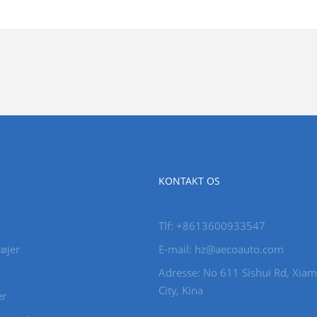
KONTAKT OS
Tlf: +8613600933547
øjer
E-mail:
hz@aecoauto.com
Adresse: No 611 Sishui Rd, Xia
City, Kina
er