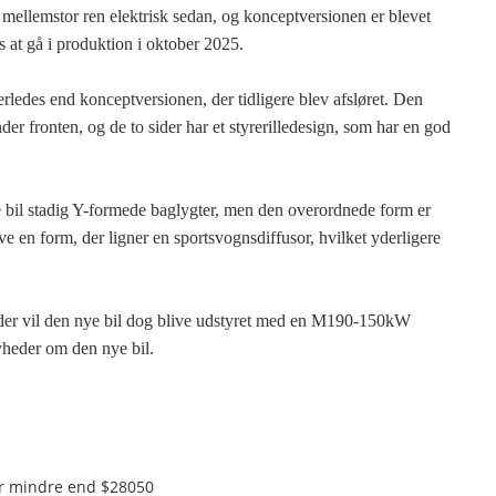
n mellemstor ren elektrisk sedan, og konceptversionen er blevet
 at gå i produktion i oktober 2025.
edes end konceptversionen, der tidligere blev afsløret. Den
r fronten, og de to sider har et styrerilledesign, som har en god
nye bil stadig Y-formede baglygter, men den overordnede form er
e en form, der ligner en sportsvognsdiffusor, hvilket yderligere
yheder vil den nye bil dog blive udstyret med en M190-150kW
yheder om den nye bil.
 er mindre end $28050