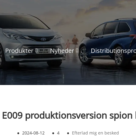
Produkter
Nyheder
Distributionsp
E009 produktionsversion spion 
●
2024-08-12
●
4
●
Efterlad mig en besked