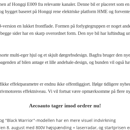
onen af ​​Hongqi E009 fra relevante kanaler. Denne bil er placeret som e
 og bygget baseret på Hongqi rene elektriske platform HME og forventes
rsion en lukket frontflade. Formen på forlygtegruppen er noget anderl
ge sider har en skarp overordnet form. Den nye bil har luftindtag unde
ede sorte multi-eger hjul og et skjult dørgrebsdesign. Bagfra bruger den 
nden af ​​bilen antage et lille andehale-design, og bunden vil også hav
cifikke effektparametre er endnu ikke offentliggjort. Ifølge tidligere n
drivmotorens effektniveau. Vi vil fortsat være opmærksomme på flere n
Aecoauto tager imod ordrer nu!
t, og "Black Warrior"-modellen har en mere visuel indvirkning
t den 8. august med 800V højspænding + laserradar, og startprisen