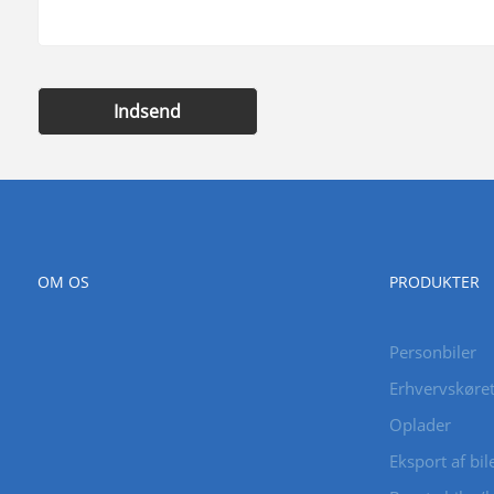
Indsend
OM OS
PRODUKTER
Personbiler
Erhvervskøret
Oplader
Eksport af bil