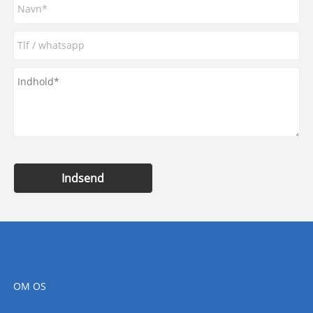
Indsend
OM OS