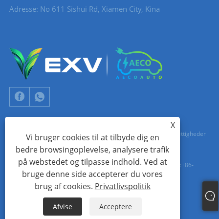
Adresse: No 611 Sishui Rd, Xiamen City, Kina
X
Copyright © 2024 Xiamen Aecoauto Technology Co., Ltd. Alle rettigheder
Vi bruger cookies til at tilbyde dig en
bedre browsingoplevelse, analysere trafik
forbeholdes.
på webstedet og tilpasse indhold. Ved at
TEKNISK SUPPORT FOR HJEMMESIDE:
TIANYU NETVÆRK
jack Lin:+86-
bruge denne side accepterer du vores
15559188336
brug af cookies.
Privatlivspolitik
Links
Sitemap
RSS
XML
Privatlivspolitik
Afvise
Acceptere