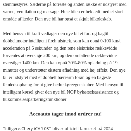
stemmestyres. Sæderne på forreste og anden række er udstyret med
varme, ventilation og massage. Hele bilen er beklædt med et stort
område af læder. Den nye bil har også et skjult bilkøleskab.
Med hensyn til kraft vedtager den nye bil et for- og bagtil
dobbeltmotor intelligent firehjulstræk, som kan opnå 0-100 km/t
acceleration på 5 sekunder, og den rene elektriske rækkevidde
forventes at overstige 200 km, og den omfattende rækkevidde
overstiger 1400 km. Den kan opnå 30%-80% opladning på 19
minutter og understøtter ekstern afladning med høj effekt. Den nye
bil er udstyret med et dobbelt bærearm foran og en bageste
femledsophæng for at give bedre køreegenskaber. Med hensyn til
intelligent kørsel giver den nye bil NOP bykørselsassistance og
hukommelsesparkeringsfunktioner
Aecoauto tager imod ordrer nu!
Tidligere:
Chery iCAR 03T bliver officielt lanceret på 2024