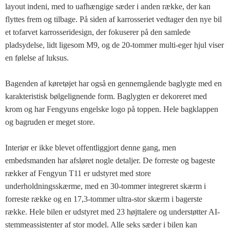
layout indeni, med to uafhængige sæder i anden række, der kan
flyttes frem og tilbage. På siden af ​​karrosseriet vedtager den nye bil
et tofarvet karrosseridesign, der fokuserer på den samlede
pladsydelse, lidt ligesom M9, og de 20-tommer multi-eger hjul viser
en følelse af luksus.
Bagenden af ​​køretøjet har også en gennemgående baglygte med en
karakteristisk bølgelignende form. Baglygten er dekoreret med
krom og har Fengyuns engelske logo på toppen. Hele bagklappen
og bagruden er meget store.
Interiør er ikke blevet offentliggjort denne gang, men
embedsmanden har afsløret nogle detaljer. De forreste og bageste
rækker af Fengyun T11 er udstyret med store
underholdningsskærme, med en 30-tommer integreret skærm i
forreste række og en 17,3-tommer ultra-stor skærm i bagerste
række. Hele bilen er udstyret med 23 højttalere og understøtter AI-
stemmeassistenter af stor model. Alle seks sæder i bilen kan