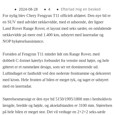
●
2024-08-28
●
4
●
Efterlad mig en besked
For nylig blev Chery Fengyun T11 officielt afsløret. Den nye bil er
en SUV med udvidet rækkevidde, med et udseende, der ligner
Land Rover Range Rover, et layout med seks sæder, en omfattende
rækkevidde på mere end 1.400 km, udstyret med laserradar og
NOP bykørselsassistance.
Forsiden af ​​Fengyun T11 minder lidt om Range Rover, med
dobbelt C-formet kørelys forbundet fra venstre mod højre, og hele
gitteret er et rammeløst design, som ser ret dominerende ud.
Luftindtaget er fastholdt ved den nederste frontramme og dekoreret
med krom. Hele fronten af ​​bilen er meget tyk, og taget er udstyret
med en laserradar.
Størrelsesmæssigt er den nye bil 5150/1995/1800 mm i henholdsvis
længde, bredde og højde, og akselafstanden er 3100 mm. Størrelsen
på hele bilen er meget stor. Det vil vedtage en 2+2+2 seks-sæde