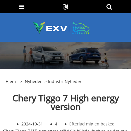
Hjem
>
Nyheder
>
Industri Nyheder
Chery Tiggo 7 High energy
version
●
2024-10-31
●
4
●
Efterlad mig en besked