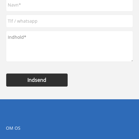
Indsend
OM OS