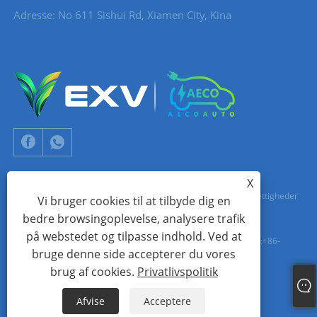
Adresse: No 611 Sishui Rd, Xiamen City, Kina
X
Copyright © 2024 Xiamen Aecoauto Technology Co., Ltd. Alle rettigheder
Vi bruger cookies til at tilbyde dig en
bedre browsingoplevelse, analysere trafik
forbeholdes.
på webstedet og tilpasse indhold. Ved at
TEKNISK SUPPORT FOR HJEMMESIDE:
TIANYU NETVÆRK
jack Lin:+86-
bruge denne side accepterer du vores
15559188336
brug af cookies.
Privatlivspolitik
Links
Sitemap
RSS
XML
Privatlivspolitik
Afvise
Acceptere