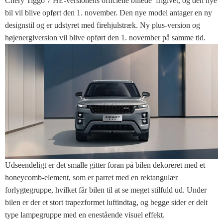
Chery Tiggo 7 HE-versionens officielle billede frigivet, og den nye
bil vil blive opført den 1. november. Den nye model antager en ny
designstil og er udstyret med firehjulstræk. Ny plus-version og
højenergiversion vil blive opført den 1. november på samme tid.
Udseendeligt er det smalle gitter foran på bilen dekoreret med et
honeycomb-element, som er parret med en rektangulær
forlygtegruppe, hvilket får bilen til at se meget stilfuld ud. Under
bilen er der et stort trapezformet luftindtag, og begge sider er delt
type lampegruppe med en enestående visuel effekt.