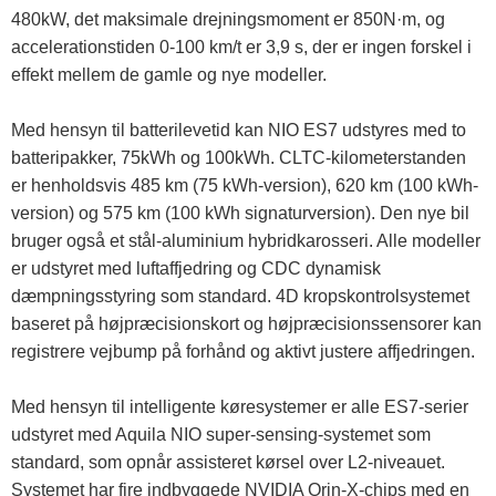
480kW, det maksimale drejningsmoment er 850N·m, og
accelerationstiden 0-100 km/t er 3,9 s, der er ingen forskel i
effekt mellem de gamle og nye modeller.
Med hensyn til batterilevetid kan NIO ES7 udstyres med to
batteripakker, 75kWh og 100kWh. CLTC-kilometerstanden
er henholdsvis 485 km (75 kWh-version), 620 km (100 kWh-
version) og 575 km (100 kWh signaturversion). Den nye bil
bruger også et stål-aluminium hybridkarosseri. Alle modeller
er udstyret med luftaffjedring og CDC dynamisk
dæmpningsstyring som standard. 4D kropskontrolsystemet
baseret på højpræcisionskort og højpræcisionssensorer kan
registrere vejbump på forhånd og aktivt justere affjedringen.
Med hensyn til intelligente køresystemer er alle ES7-serier
udstyret med Aquila NIO super-sensing-systemet som
standard, som opnår assisteret kørsel over L2-niveauet.
Systemet har fire indbyggede NVIDIA Orin-X-chips med en