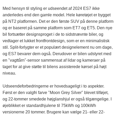
Med hensyn til styling er udseendet af 2024 ES7 ikke
anderledes end den gamle model. Hele køretøjet er bygget
på NT2 platformen. Det er den første SUV på denne platform
og er baseret på samme platform som ET7 og ET5. Den nye
bil fortsætter designsproget i de to sidstnævnte biler, og
vedtager et lukket frontfrontdesign, som er en minimalistisk
stil. Split-forlygter er et populært designelement nu om dage,
og ES7 bevarer dem også. Derudover er bilen udstyret med
en "vagttårn"-sensor sammensat af lidar og kameraer på
taget for at give støtte til bilens assisterede kørsel på højt
niveau.
Udseendeforbedringerne er hovedsageligt i to aspekter.
Først er den valgfri farve "Moon Grey Silver" blevet tilføjet,
og 22-tommer smedede højglanshjul er også tilgængelige. I
øjeblikket er standardhjulene til 75kWh og 100kWh
versionerne 20 tommer. Brugere kan vælge 21- eller 22-