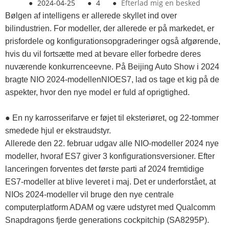
●
2024-04-25
●
4
●
Efterlad mig en besked
Bølgen af ​​intelligens er allerede skyllet ind over
bilindustrien. For modeller, der allerede er på markedet, er
prisfordele og konfigurationsopgraderinger også afgørende,
hvis du vil fortsætte med at bevare eller forbedre deres
nuværende konkurrenceevne. På Beijing Auto Show i 2024
bragte NIO 2024-modellenNIOES7, lad os tage et kig på de
aspekter, hvor den nye model er fuld af oprigtighed.
● En ny karrosserifarve er føjet til eksteriøret, og 22-tommer
smedede hjul er ekstraudstyr.
Allerede den 22. februar udgav alle NIO-modeller 2024 nye
modeller, hvoraf ES7 giver 3 konfigurationsversioner. Efter
lanceringen forventes det første parti af 2024 fremtidige
ES7-modeller at blive leveret i maj. Det er underforstået, at
NIOs 2024-modeller vil bruge den nye centrale
computerplatform ADAM og være udstyret med Qualcomm
Snapdragons fjerde generations cockpitchip (SA8295P).