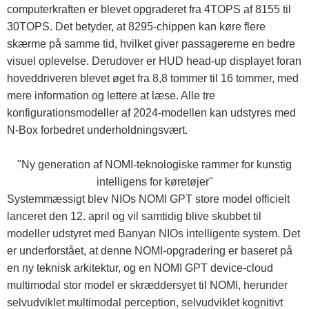
computerkraften er blevet opgraderet fra 4TOPS af 8155 til
30TOPS. Det betyder, at 8295-chippen kan køre flere
skærme på samme tid, hvilket giver passagererne en bedre
visuel oplevelse. Derudover er HUD head-up displayet foran
hoveddriveren blevet øget fra 8,8 tommer til 16 tommer, med
mere information og lettere at læse. Alle tre
konfigurationsmodeller af 2024-modellen kan udstyres med
N-Box forbedret underholdningsvært.
"Ny generation af NOMI-teknologiske rammer for kunstig
intelligens for køretøjer"
Systemmæssigt blev NIOs NOMI GPT store model officielt
lanceret den 12. april og vil samtidig blive skubbet til
modeller udstyret med Banyan NIOs intelligente system. Det
er underforstået, at denne NOMI-opgradering er baseret på
en ny teknisk arkitektur, og en NOMI GPT device-cloud
multimodal stor model er skræddersyet til NOMI, herunder
selvudviklet multimodal perception, selvudviklet kognitivt