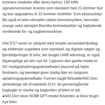
tommers modeller efter deres behov; 100 kWh
signaturversionen leveres som standard med 21-tommer hjul
og kan opgraderes til 22-tommer modeller. Som ekstraudstyr
fås også et seks-stemplet caliper-bremsesystem, herunder
orange seks-stemplet Brembo-bremsekaliber og højtydende
ventilerede for- og bagbremseskiver.
Alle ES7-serier er udstyret med smarte sensordørhåndtag
og elektriske sugedøre som standard, og digitale nøgler og
fjernbetjeninger til biler, der bruger UWB-teknologi, er også
tilgængelige på den nye bil. Ligesom den gamle model er
DC-hurtigopladningsgrænsefladen placeret på højre
forskærm, og køretøjet giver stadig ikke en langsom
opladningsgrænseflade. Formen bagtil fortsætterNIO Den
almindelige stil af mærkets SUV, de gennemgående
baglygter er slanke og bagenden af ​​bilen er tyk.
●NIO Den store NOMI GPT-model forventes at blive brugt i
nye biler.