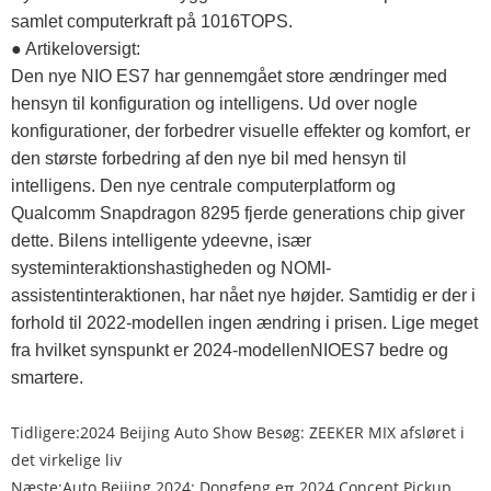
samlet computerkraft på 1016TOPS.
● Artikeloversigt:
Den nye NIO ES7 har gennemgået store ændringer med
hensyn til konfiguration og intelligens. Ud over nogle
konfigurationer, der forbedrer visuelle effekter og komfort, er
den største forbedring af den nye bil med hensyn til
intelligens. Den nye centrale computerplatform og
Qualcomm Snapdragon 8295 fjerde generations chip giver
dette. Bilens intelligente ydeevne, især
systeminteraktionshastigheden og NOMI-
assistentinteraktionen, har nået nye højder. Samtidig er der i
forhold til 2022-modellen ingen ændring i prisen. Lige meget
fra hvilket synspunkt er 2024-modellenNIOES7 bedre og
smartere.
Tidligere:
2024 Beijing Auto Show Besøg: ZEEKER MIX afsløret i
det virkelige liv
Næste:
Auto Beijing 2024: Dongfeng eπ 2024 Concept Pickup