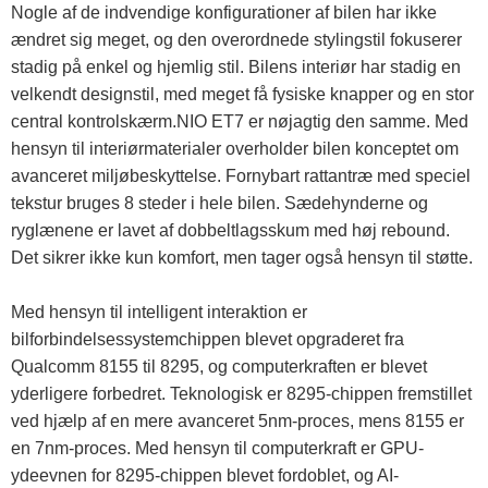
Nogle af de indvendige konfigurationer af bilen har ikke
ændret sig meget, og den overordnede stylingstil fokuserer
stadig på enkel og hjemlig stil. Bilens interiør har stadig en
velkendt designstil, med meget få fysiske knapper og en stor
central kontrolskærm.NIO ET7 er nøjagtig den samme. Med
hensyn til interiørmaterialer overholder bilen konceptet om
avanceret miljøbeskyttelse. Fornybart rattantræ med speciel
tekstur bruges 8 steder i hele bilen. Sædehynderne og
ryglænene er lavet af dobbeltlagsskum med høj rebound.
Det sikrer ikke kun komfort, men tager også hensyn til støtte.
Med hensyn til intelligent interaktion er
bilforbindelsessystemchippen blevet opgraderet fra
Qualcomm 8155 til 8295, og computerkraften er blevet
yderligere forbedret. Teknologisk er 8295-chippen fremstillet
ved hjælp af en mere avanceret 5nm-proces, mens 8155 er
en 7nm-proces. Med hensyn til computerkraft er GPU-
ydeevnen for 8295-chippen blevet fordoblet, og AI-