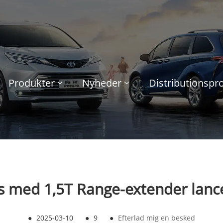
Produkter
Nyheder
Distributionsp
s med 1,5T Range-extender lance
●
2025-03-10
●
9
●
Efterlad mig en besked