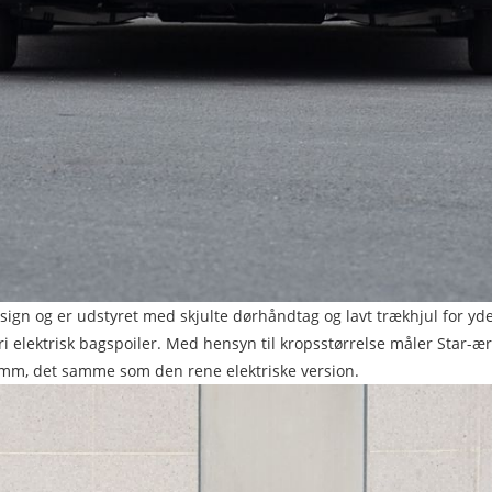
edesign og er udstyret med skjulte dørhåndtag og lavt trækhjul for y
gfri elektrisk bagspoiler. Med hensyn til kropsstørrelse måler Sta
mm, det samme som den rene elektriske version.