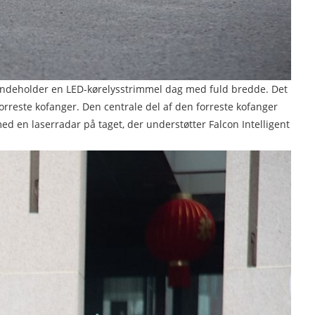
g indeholder en LED-kørelysstrimmel dag med fuld bredde. Det
forreste kofanger. Den centrale del af den forreste kofanger
d en laserradar på taget, der understøtter Falcon Intelligent