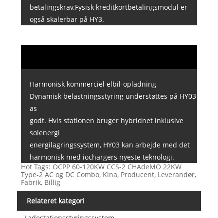
betalingskrav.Fysisk kreditkortbetalingsmodul er
også skalerbar på HY3.
Harmonisk kommerciel elbil-opladning
Dynamisk belastningsstyring understøttes på HY03
as
godt. Hvis stationen bruger hybridnet inklusive
solenergi
energilagringssystem, HY03 kan arbejde med det
harmonisk med iochargers nyeste teknologi.
Hot Tags: OCPP 60-120KW CCS-2 CHAdeMO 22KW
Type-2 AC og DC Combo, Kina, Producent, Leverandør,
Fabrik, Billig
Relateret kategori
Ladestationsstyringssystem