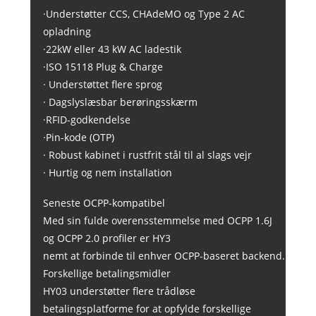
·Understøtter CCS, CHAdeMO og Type 2 AC
opladning
·22kW eller 43 kW AC ladestik
·ISO 15118 Plug & Charge
· Understøttet flere sprog
· Dagslyslæsbar berøringsskærm
·RFID-godkendelse
·Pin-kode (OTP)
· Robust kabinet i rustfrit stål til al slags vejr
· Hurtig og nem installation
Seneste OCPP-kompatibel
Med sin fulde overensstemmelse med OCPP 1.6J
og OCPP 2.0 profiler er HY3
nemt at forbinde til enhver OCPP-baseret backend.
Forskellige betalingsmidler
HY03 understøtter flere trådløse
betalingsplatforme for at opfylde forskellige