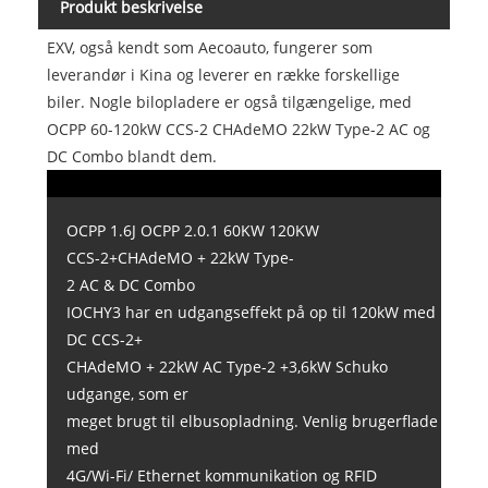
Produkt beskrivelse
EXV, også kendt som Aecoauto, fungerer som
leverandør i Kina og leverer en række forskellige
biler. Nogle bilopladere er også tilgængelige, med
OCPP 60-120kW CCS-2 CHAdeMO 22kW Type-2 AC og
DC Combo blandt dem.
OCPP 1.6J OCPP 2.0.1 60KW 120KW
CCS-2+CHAdeMO + 22kW Type-
2 AC & DC Combo
IOCHY3 har en udgangseffekt på op til 120kW med
DC CCS-2+
CHAdeMO + 22kW AC Type-2 +3,6kW Schuko
udgange, som er
meget brugt til elbusopladning. Venlig brugerflade
med
4G/Wi-Fi/ Ethernet kommunikation og RFID