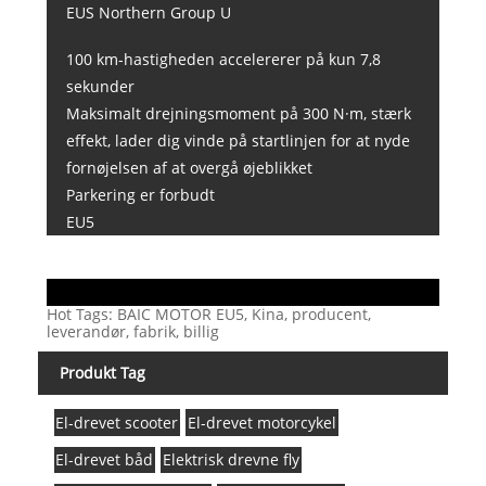
EUS Northern Group U
100 km-hastigheden accelererer på kun 7,8
sekunder
Maksimalt drejningsmoment på 300 N·m, stærk
effekt, lader dig vinde på startlinjen for at nyde
fornøjelsen af ​​at overgå øjeblikket
Parkering er forbudt
EU5
Hot Tags: BAIC MOTOR EU5, Kina, producent,
leverandør, fabrik, billig
Produkt Tag
El-drevet scooter
El-drevet motorcykel
El-drevet båd
Elektrisk drevne fly