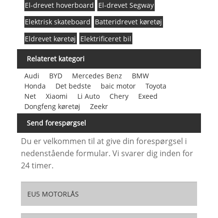
El-drevet hoverboard
El-drevet Segway
Elektrisk skateboard
Batteridrevet køretøj
Eldrevet køretøj
Elektrificeret bil
Relateret kategori
Audi
BYD
Mercedes Benz
BMW
Honda
Det bedste
baic motor
Toyota
Net
Xiaomi
Li Auto
Chery
Exeed
Dongfeng køretøj
Zeekr
Send forespørgsel
Du er velkommen til at give din forespørgsel i
nedenstående formular. Vi svarer dig inden for
24 timer.