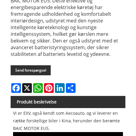
BAIC MOTOR EU5: Dette effektive og
energibesparende elektriske køretøj har
fremragende udholdenhed og komfortabelt
interiørdesign, udstyret med den nyeste
intelligente køreteknologi og kunstige
intelligenssystem, hvilket gør kørslen mere
bekvem og sikker. Den er også udstyret med et
avanceret batteristyringssystem, der sikrer
stabiliteten af ​​batteriets levetid og ydeevne.
Send forespørgsel
Facebook
X
WhatsApp
Pinterest
LinkedIn
Share
Produkt beskrivelse
Vi er EXV, også kendt som Aecoauto, og vi leverer en
række forskellige biler i Kina, herunder den berømte
BAIC MOTOR EU5.