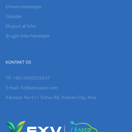
Erhvervskøretøjer
Oplader
Eksport af biler
Brugte biler/køretøjer
KONTAKT OS
Tlf: +8613600933547
E-mail:
hz@aecoauto.com
Adresse: No 611 Sishui Rd, Xiamen City, Kina