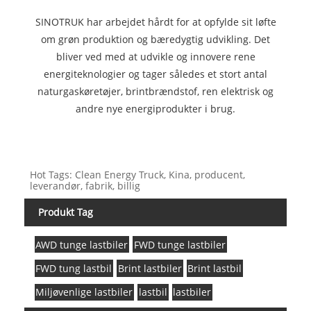
SINOTRUK har arbejdet hårdt for at opfylde sit løfte
om grøn produktion og bæredygtig udvikling. Det
bliver ved med at udvikle og innovere rene
energiteknologier og tager således et stort antal
naturgaskøretøjer, brintbrændstof, ren elektrisk og
andre nye energiprodukter i brug.
Hot Tags: Clean Energy Truck, Kina, producent,
leverandør, fabrik, billig
Produkt Tag
AWD tunge lastbiler
FWD tunge lastbiler
FWD tung lastbil
Brint lastbiler
Brint lastbil
Miljøvenlige lastbiler
lastbil
lastbiler