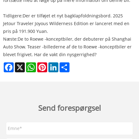
fortsætte med at følge op på mere information om denne bil.
Tidligere:
Der er tilføjet et nyt bagklapfoldningsbord. 2025
Jetour Traveler Joyous Wilderness Edition er lanceret med en
pris på 191.900 Yuan.
Næste:
De to Roewe -konceptbiler, der debuterer på Shanghai
Auto Show. Teaser -billederne af de to Roewe -konceptbiler er
blevet frigivet. Har de vakt din nysgerrighed?
Facebook
X
WhatsApp
Pinterest
LinkedIn
Share
Send forespørgsel