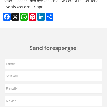
teaserbilleder af den nye version af GR Corolla frigivet, for at
blive afsløret den 13. april
Facebook
X
WhatsApp
Pinterest
LinkedIn
Share
Send forespørgsel