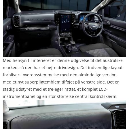
Med hensyn til interiøret er denne udgivelse til det australske
marked, så den har et højre drivdesign. Det indvendige layout
forbliver i overensstemmelse med den almindelige version,
med et nyt superpligtemblem tilføjet på venstre side. Det er
stadig udstyret med et tre-eger rattet, et komplet LCD-
instrumentpanel og en stor størrelse central kontrolskærm.