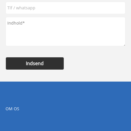
Indsend
OM OS