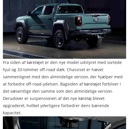
Fra siden af ​​køretøjet er den nye model udstyret med sortede
hjul og 33-tommer off-road dæk. Chassiset er hævet
sammenlignet med den almindelige version, der hjælper med
at forbedre off-road-ydelsen. Bagsiden af ​​køretøjet forbliver i
det væsentlige den samme som den almindelige version.
Derudover er suspensionen af ​​det nye køretøj blevet
opgraderet, hvilket yderligere forbedrer dens bærende
kapacitet.