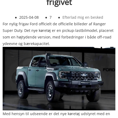
frigivet
●
2025-04-08
●
7
●
Efterlad mig en besked
For nylig frigav Ford officielt de officielle billeder af Ranger
Super Duty. Det nye køretøj er en pickup-lastbilmodel, placeret
som en højtydende version, med forbedringer i både off-road
ydeevne og bærekapacitet.
Med hensyn til udseende er det nye køretøj udstyret med en