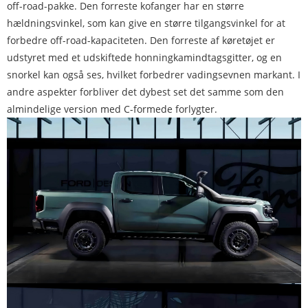
off-road-pakke. Den forreste kofanger har en større
hældningsvinkel, som kan give en større tilgangsvinkel for at
forbedre off-road-kapaciteten. Den forreste af køretøjet er
udstyret med et udskiftede honningkamindtagsgitter, og en
snorkel kan også ses, hvilket forbedrer vadingsevnen markant. I
andre aspekter forbliver det dybest set det samme som den
almindelige version med C-formede forlygter.