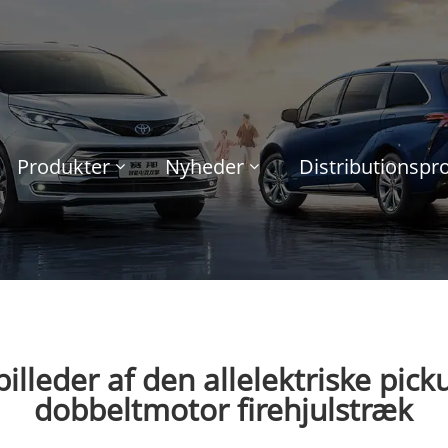
Produkter
Nyheder
Distributionsp
le billeder af den allelektriske p
dobbeltmotor firehjulstræk