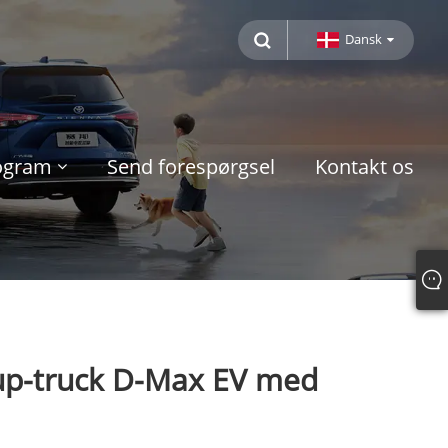
Dansk
rogram
Send forespørgsel
Kontakt os
ickup-truck D-Max EV med