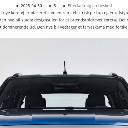
●
2025-04-30
●
5
●
Efterlad mig en besked
 Det nye køretøj er placeret som en ren - elektrisk pickup og er udsty
r den nye bil stadig designstilen for et brændstofdrevet køretøj. Det
get dominerende ud. Den nye bil vedtager et farveskema med forskell