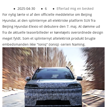
●
2025-04-30
●
6
●
Efterlad mig en besked
For nylig lærte vi af den officielle meddelelse om Beijing
Hyundai, at den splinternye all-elektriske platform SUV fra
Beijing Hyundai-Elexio vil debutere den 7. maj. At dømme ud
fra de aktuelle teaserbilleder er køretøjets overordnede design
meget fyldt. Som et splinternyt altelektrisk produkt brugte
embedsmanden ikke "Ioniq" (ioniq) -serien Naming.