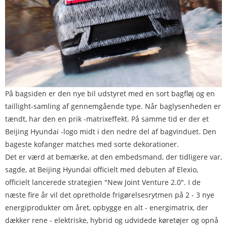
På bagsiden er den nye bil udstyret med en sort bagfløj og en
taillight-samling af gennemgående type. Når baglysenheden er
tændt, har den en prik -matrixeffekt. På samme tid er der et
Beijing Hyundai -logo midt i den nedre del af bagvinduet. Den
bageste kofanger matches med sorte dekorationer.
Det er værd at bemærke, at den embedsmand, der tidligere var,
sagde, at Beijing Hyundai officielt med debuten af ​​Elexio,
officielt lancerede strategien "New Joint Venture 2.0". I de
næste fire år vil det opretholde frigørelsesrytmen på 2 - 3 nye
energiprodukter om året, opbygge en alt - energimatrix, der
dækker rene - elektriske, hybrid og udvidede køretøjer og opnå