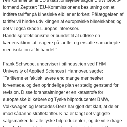
I en kommentar til EU's takstforhøjelse sagde BMW Group-
formand Zeptzer: "EU-Kommissionens beslutning om at
indføre tariffer på kinesiske elbiler er forkert. Pålæggelsen af
​​tariffer vil hindre udviklingen af ​​europæiske bilselskaber, og
det vil også skade Europas interesser.
Handelsprotektionisme er bundet til at udløse en
kædereaktion: at reagere på tariffer og erstatte samarbejde
med isolation af fri handel."
Frank Schwope, underviser i bilindustrien ved FHM
University of Applied Sciences i Hannover, sagde:
"Tarifferne er faktisk lavere end mange mennesker
forventede, og den oprindelige plan er stadig genstand for
revision. Disse foranstaltninger er en katastrofe for
europæiske bilkøbere og Tyske bilproducenter BMW,
Volkswagen og Mercedes-Benz har gjort det klart, at de er
imod sådanne straffetariffer. Kina er langt det vigtigste
salgsmarked for alle tyske bilproducenter , og de ville drage