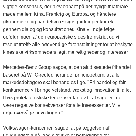
vigtige konsensus, der blev opnået på det nylige trilaterale
møde mellem Kina, Frankrig og Europa, og håndtere
økonomiske og handelsmæssige gnidninger korrekt
gennem dialog og konsultationer. Kina vil nøje følge
opfølgningen af ​​den europæiske sides fremskridt og vil
resolut træffe alle nødvendige foranstaltninger for at beskytte
kinesiske virksomheders legitime rettigheder og interesser.
Mercedes-Benz Group sagde, at den altid støttede frihandel
baseret på WTO-regler, herunder princippet om, at alle
markedsdeltagere skal behandles lige. "Fri handel og fair
konkurrence vil bringe velstand, vækst og innovation til alle.
Hvis protektionistiske tendenser får lov til at stige, vil der
være negative konsekvenser for alle interessenter. Vi vil
nøje overvåge udviklingen."
Volkswagen-koncernen sagde, at pålæggelsen af ​​
udligningstold på lang sigt ikke er befordrende for