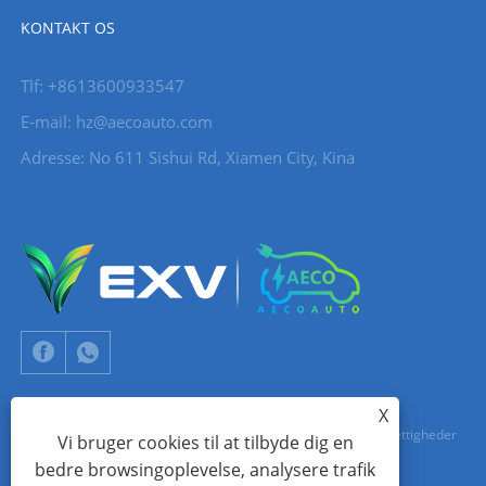
KONTAKT OS
Tlf: +8613600933547
E-mail:
hz@aecoauto.com
Adresse: No 611 Sishui Rd, Xiamen City, Kina
X
Copyright © 2024 Xiamen Aecoauto Technology Co., Ltd. Alle rettigheder
Vi bruger cookies til at tilbyde dig en
bedre browsingoplevelse, analysere trafik
forbeholdes.