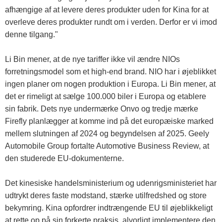
afhængige af at levere deres produkter uden for Kina for at
overleve deres produkter rundt om i verden. Derfor er vi imod
denne tilgang."
Li Bin mener, at de nye tariffer ikke vil ændre NIOs
forretningsmodel som et high-end brand. NIO har i øjeblikket
ingen planer om nogen produktion i Europa. Li Bin mener, at
det er rimeligt at sælge 100.000 biler i Europa og etablere
sin fabrik. Dets nye undermærke Onvo og tredje mærke
Firefly planlægger at komme ind på det europæiske marked
mellem slutningen af ​​2024 og begyndelsen af ​​2025. Geely
Automobile Group fortalte Automotive Business Review, at
den studerede EU-dokumenterne.
Det kinesiske handelsministerium og udenrigsministeriet har
udtrykt deres faste modstand, stærke utilfredshed og store
bekymring. Kina opfordrer indtrængende EU til øjeblikkeligt
at rette op på sin forkerte praksis, alvorligt implementere den