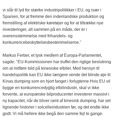
vi slår til lyd for stærke industripolitikker i EU, og især i
Spanien, for at fremme den indenlandske produktion og
fremstilling af elektriske køretøjer og for at tiltrække nye
investeringer, alt sammen på en måde, der er i
overensstemmelse med frihandels- og
konkurrencebeskyttelsesbestemmelserne."
Markus Ferber, et tysk medlem af Europa-Parlamentet,
sagde: "EU-Kommissionen har truffet den rigtige beslutning
om at indføre told på kinesiske elbiler. Med hensyn til
handelspolitik kan EU ikke længere vende det blinde øje til
Kinas dumping som en hjort fanget i forlygterne Hvis EU vil
bygge en konkurrencedygtig elbilindustri, skal vi ikke
forvente, at europæiske bilproducenter investerer massivt i
ny kapacitet, når de bliver ramt af kinesisk dumping. har set
lignende historier i solcelleindustrien før, og det endte ikke
godt. Vi må hellere ikke begå den samme fejl to gange.