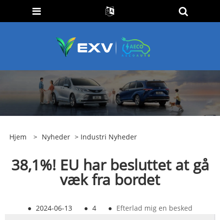
Hjem
>
Nyheder
>
Industri Nyheder
38,1%! EU har besluttet at gå
væk fra bordet
●
2024-06-13
●
4
●
Efterlad mig en besked