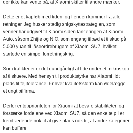
der ikke kan vente på, at Xiaomi skifter til andre mærker.
Dette er et kapløb med tiden, og fjenden kommer fra alle
retninger. Jeg husker stadig snigskyttestrategien, som
venner har udgivet til Xiaomi siden lanceringen af ​​Xiaomi
Auto, såsom Zhijie og NIO, som engang tilbød et tilskud på
5.000 yuan til låseordrebrugere af Xiaomi SU7, hvilket
startede en simpel forretningskrig.
Som trafikleder er det uundgåeligt at lide under et mikroskop
af tilskuere. Med hensyn til produktstyrke har Xiaomi lidt
plads til fejltolerance. Enhver kvalitetsstorm kan ødelægge
et ungt bilfirma.
Derfor er topprioriteten for Xiaomi at bevare stabiliteten og
forstærke fordelene ved Xiaomi SU7, så den enkelte pil er
fremtrædende nok til at give plads nok til, at andre kategorier
kan buffere.