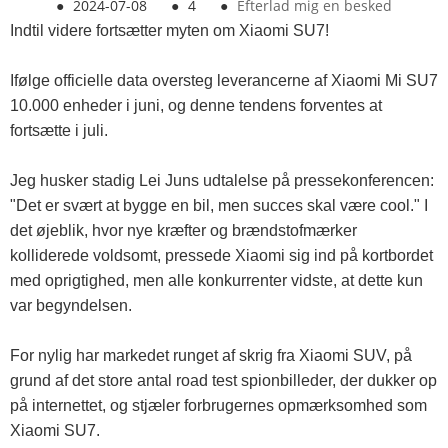
●
2024-07-08
●
4
●
Efterlad mig en besked
Indtil videre fortsætter myten om Xiaomi SU7!
Ifølge officielle data oversteg leverancerne af Xiaomi Mi SU7
10.000 enheder i juni, og denne tendens forventes at
fortsætte i juli.
Jeg husker stadig Lei Juns udtalelse på pressekonferencen:
"Det er svært at bygge en bil, men succes skal være cool." I
det øjeblik, hvor nye kræfter og brændstofmærker
kolliderede voldsomt, pressede Xiaomi sig ind på kortbordet
med oprigtighed, men alle konkurrenter vidste, at dette kun
var begyndelsen.
For nylig har markedet runget af skrig fra Xiaomi SUV, på
grund af det store antal road test spionbilleder, der dukker op
på internettet, og stjæler forbrugernes opmærksomhed som
Xiaomi SU7.