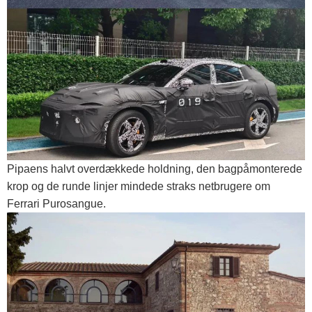
Pipaens halvt overdækkede holdning, den bagpåmonterede
krop og de runde linjer mindede straks netbrugere om
Ferrari Purosangue.