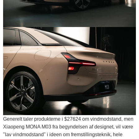
Generelt taler produkterne i $27624 om vindmodstand, men
Xiaopeng MONA M03 fra begyndelsen af ​​designet, vil være
"lav vindmodstand" i ideen om fremstillingsteknik, hele