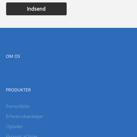
Indsend
OM OS
PRODUKTER
Personbiler
Erhvervskøretøjer
Oplader
Eksport af biler