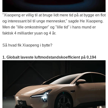
"Xiaopeng er villig til at bruge lidt mere tid på at bygge en flot
og interessant bil til unge mennesker," sagde He Xiaopeng.
Men de "lille omkostninger" og "lille tid" i hans mund er
faktisk 4 milliarder yuan og 4 år.
Så hvad fik Xiaopeng i bytte?
1. Globalt laveste luftmodstandskoefficient på 0,194