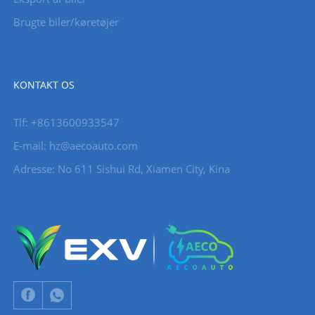
Brugte biler/køretøjer
KONTAKT OS
Tlf: +8613600933547
E-mail:
hz@aecoauto.com
Adresse: No 611 Sishui Rd, Xiamen City, Kina