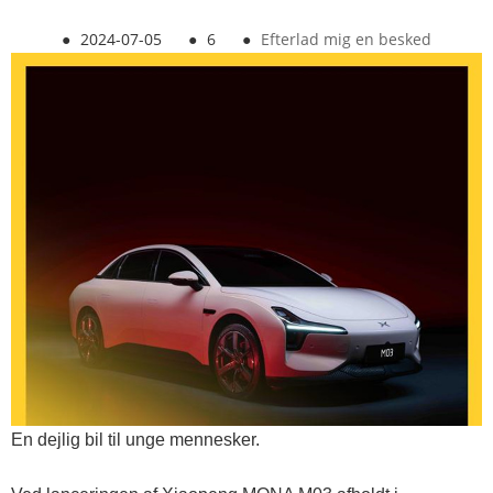
●
2024-07-05
●
6
●
Efterlad mig en besked
En dejlig bil til unge mennesker.