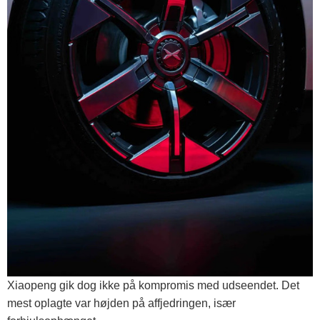
Xiaopeng gik dog ikke på kompromis med udseendet. Det
mest oplagte var højden på affjedringen, især