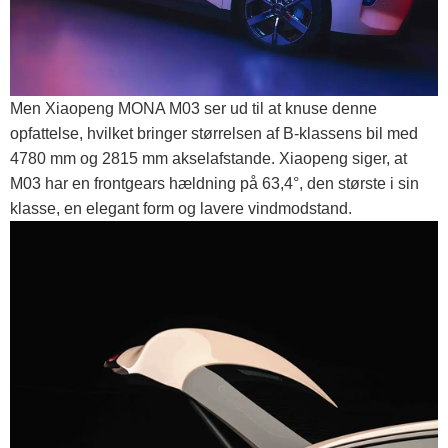
Men Xiaopeng MONA M03 ser ud til at knuse denne
opfattelse, hvilket bringer størrelsen af ​​B-klassens bil med
4780 mm og 2815 mm akselafstande. Xiaopeng siger, at
M03 har en frontgears hældning på 63,4°, den største i sin
klasse, en elegant form og lavere vindmodstand.