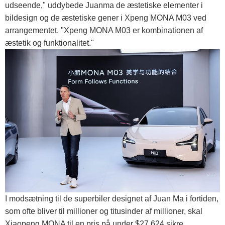
udseende," uddybede Juanma de æstetiske elementer i
bildesign og de æstetiske gener i Xpeng MONA M03 ved
arrangementet. "Xpeng MONA M03 er kombinationen af ​​
æstetik og funktionalitet."
I modsætning til de superbiler designet af Juan Ma i fortiden,
som ofte bliver til millioner og titusinder af millioner, skal
Xiaopeng MONA til en pris på under $27.624 sikre