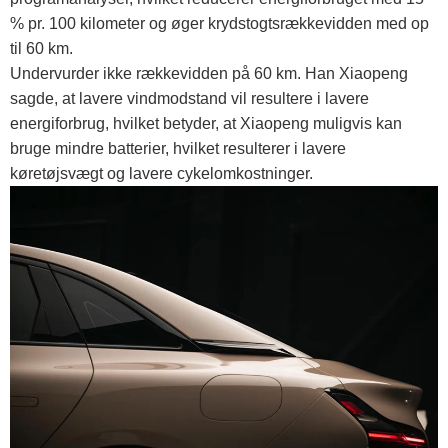
% pr. 100 kilometer og øger krydstogtsrækkevidden med op
til 60 km.
Undervurder ikke rækkevidden på 60 km. Han Xiaopeng
sagde, at lavere vindmodstand vil resultere i lavere
energiforbrug, hvilket betyder, at Xiaopeng muligvis kan
bruge mindre batterier, hvilket resulterer i lavere
køretøjsvægt og lavere cykelomkostninger.