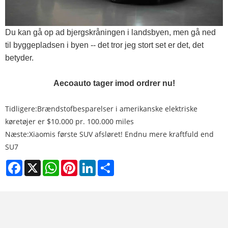
Du kan gå op ad bjergskråningen i landsbyen, men gå ned
til byggepladsen i byen -- det tror jeg stort set er det, det
betyder.
Aecoauto tager imod ordrer nu!
Tidligere:
Brændstofbesparelser i amerikanske elektriske
køretøjer er $10.000 pr. 100.000 miles
Næste:
Xiaomis første SUV afsløret! Endnu mere kraftfuld end
SU7
Facebook
X
WhatsApp
Pinterest
LinkedIn
Share