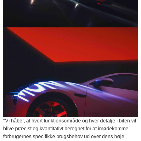
"Vi håber, at hvert funktionsområde og hver detalje i bilen vil
blive præcist og kvantitativt beregnet for at imødekomme
forbrugernes specifikke brugsbehov ud over dens høje