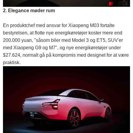
2. Elegance møder rum
En produktchef med ansvar for Xiaopeng M03 fortalte
bestyrelsen, at flotte nye energikøretøjer koster mere end
200.000 yuan, "såsom biler med Model 3 og ET5, SUV'er
med Xiaopeng G9 og M7", og nye energikøretøjer under
$27.624, normalt gå på kompromis med designet for at være
praktisk.