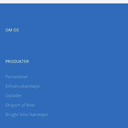
OM OS
PRODUKTER
Personbiler
Erhvervskøretøjer
Oplader
Eksport af biler
Brugte biler/køretøjer