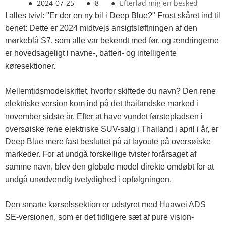
●
2024-07-25
●
8
●
Efterlad mig en besked
I alles tvivl: "Er der en ny bil i Deep Blue?" Frost skåret ind til
benet: Dette er 2024 midtvejs ansigtsløftningen af ​​den
mørkeblå S7, som alle var bekendt med før, og ændringerne
er hovedsageligt i navne-, batteri- og intelligente
køresektioner.
Mellemtidsmodelskiftet, hvorfor skiftede du navn? Den rene
elektriske version kom ind på det thailandske marked i
november sidste år. Efter at have vundet førstepladsen i
oversøiske rene elektriske SUV-salg i Thailand i april i år, er
Deep Blue mere fast besluttet på at layoute på oversøiske
markeder. For at undgå forskellige tvister forårsaget af
samme navn, blev den globale model direkte omdøbt for at
undgå unødvendig tvetydighed i opfølgningen.
Den smarte kørselssektion er udstyret med Huawei ADS
SE-versionen, som er det tidligere sæt af pure vision-