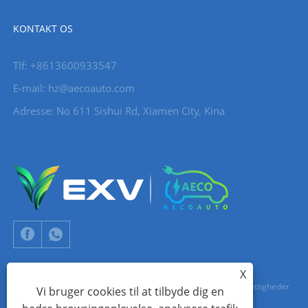
KONTAKT OS
Tlf: +8613600933547
E-mail:
hz@aecoauto.com
Adresse: No 611 Sishui Rd, Xiamen City, Kina
X
Copyright © 2024 Xiamen Aecoauto Technology Co., Ltd. Alle rettigheder
Vi bruger cookies til at tilbyde dig en