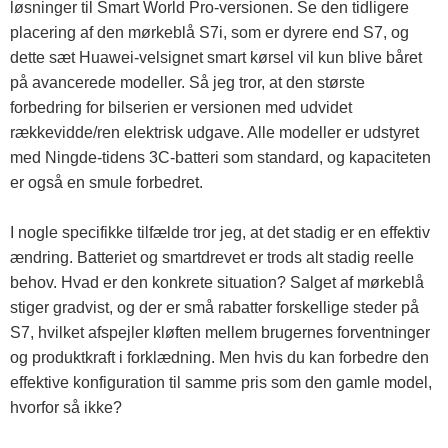
løsninger til Smart World Pro-versionen. Se den tidligere
placering af den mørkeblå S7i, som er dyrere end S7, og
dette sæt Huawei-velsignet smart kørsel vil kun blive båret
på avancerede modeller. Så jeg tror, ​​at den største
forbedring for bilserien er versionen med udvidet
rækkevidde/ren elektrisk udgave. Alle modeller er udstyret
med Ningde-tidens 3C-batteri som standard, og kapaciteten
er også en smule forbedret.
I nogle specifikke tilfælde tror jeg, at det stadig er en effektiv
ændring. Batteriet og smartdrevet er trods alt stadig reelle
behov. Hvad er den konkrete situation? Salget af mørkeblå
stiger gradvist, og der er små rabatter forskellige steder på
S7, hvilket afspejler kløften mellem brugernes forventninger
og produktkraft i forklædning. Men hvis du kan forbedre den
effektive konfiguration til samme pris som den gamle model,
hvorfor så ikke?