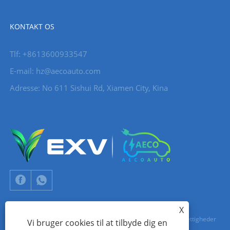
KONTAKT OS
Tlf: +8613600933547
E-mail:
hz@aecoauto.com
Adresse: No 611 Sishui Rd, Xiamen City, Kina
X
Copyright © 2024 Xiamen Aecoauto Technology Co., Ltd. Alle rettigheder
Vi bruger cookies til at tilbyde dig en