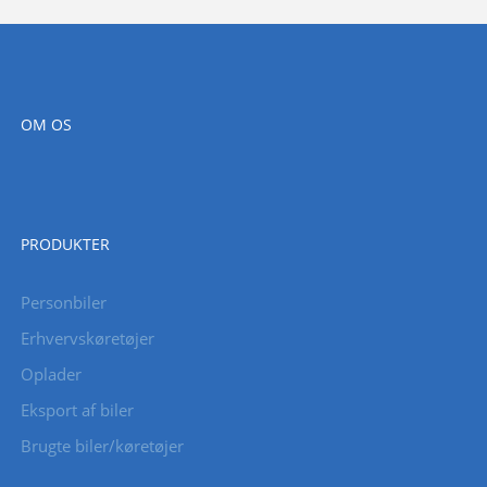
OM OS
PRODUKTER
Personbiler
Erhvervskøretøjer
Oplader
Eksport af biler
Brugte biler/køretøjer