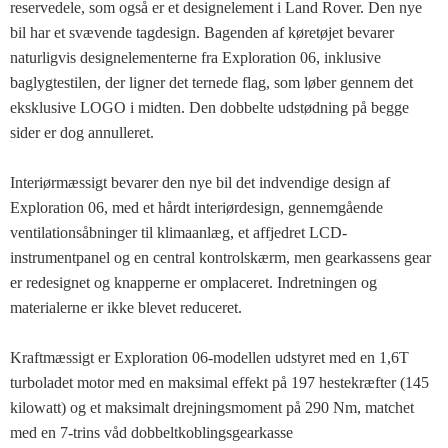
reservedele, som også er et designelement i Land Rover. Den nye
bil har et svævende tagdesign. Bagenden af ​​køretøjet bevarer
naturligvis designelementerne fra Exploration 06, inklusive
baglygtestilen, der ligner det ternede flag, som løber gennem det
eksklusive LOGO i midten. Den dobbelte udstødning på begge
sider er dog annulleret.
Interiørmæssigt bevarer den nye bil det indvendige design af
Exploration 06, med et hårdt interiørdesign, gennemgående
ventilationsåbninger til klimaanlæg, et affjedret LCD-
instrumentpanel og en central kontrolskærm, men gearkassens gear
er redesignet og knapperne er omplaceret. Indretningen og
materialerne er ikke blevet reduceret.
Kraftmæssigt er Exploration 06-modellen udstyret med en 1,6T
turboladet motor med en maksimal effekt på 197 hestekræfter (145
kilowatt) og et maksimalt drejningsmoment på 290 Nm, matchet
med en 7-trins våd dobbeltkoblingsgearkasse