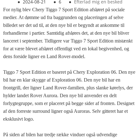
●
2024-08-21
●
6
●
Efterlad mig en besked
For nylig blev Chery Tiggo 7 Sport Edition afsløret på sociale
medier. At dømme ud fra baggrunden og placeringen af ​​selve
billedet ser det ud til, at den nye bil er begyndt at ankomme til
forhandlerne i partier. Samtidig afsløres det, at den nye bil bliver
lanceret i september. Tidligere var Tiggo 7 Sport Edition mistænkt
for at være blevet afsløret offentligt ved en lokal begivenhed, og
dens forside ligner en Land Rover-model.
Tiggo 7 Sport Edition er baseret på Chery Exploration 06. Den nye
bil har en klar skygge af Exploration 06. Den nye bil har en
frontgrill, der ligner Land Rover-familien, plus slanke kørelys, der
hylder landet Rover Aurora. Den nye bil anvender en delt
forlygtegruppe, som er placeret på begge sider af fronten. Designet
af den forreste surround ligner også Auroras. Selv gitteret har et
eksklusivt logo.
På siden af ​​bilen har tredje række vinduer også udvendige