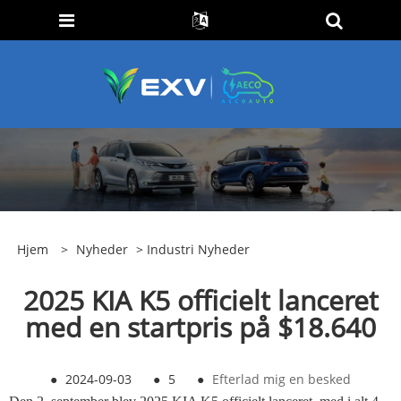
Hjem
>
Nyheder
>
Industri Nyheder
2025 KIA K5 officielt lanceret
med en startpris på $18.640
●
2024-09-03
●
5
●
Efterlad mig en besked