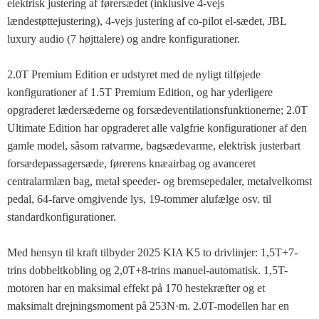
elektrisk justering af førersædet (inklusive 4-vejs
lændestøttejustering), 4-vejs justering af co-pilot el-sædet, JBL
luxury audio (7 højttalere) og andre konfigurationer.
2.0T Premium Edition er udstyret med de nyligt tilføjede
konfigurationer af 1.5T Premium Edition, og har yderligere
opgraderet lædersæderne og forsædeventilationsfunktionerne; 2.0T
Ultimate Edition har opgraderet alle valgfrie konfigurationer af den
gamle model, såsom ratvarme, bagsædevarme, elektrisk justerbart
forsædepassagersæde, førerens knæairbag og avanceret
centralarmlæn bag, metal speeder- og bremsepedaler, metalvelkomst
pedal, 64-farve omgivende lys, 19-tommer alufælge osv. til
standardkonfigurationer.
Med hensyn til kraft tilbyder 2025 KIA K5 to drivlinjer: 1,5T+7-
trins dobbeltkobling og 2,0T+8-trins manuel-automatisk. 1,5T-
motoren har en maksimal effekt på 170 hestekræfter og et
maksimalt drejningsmoment på 253N·m. 2.0T-modellen har en