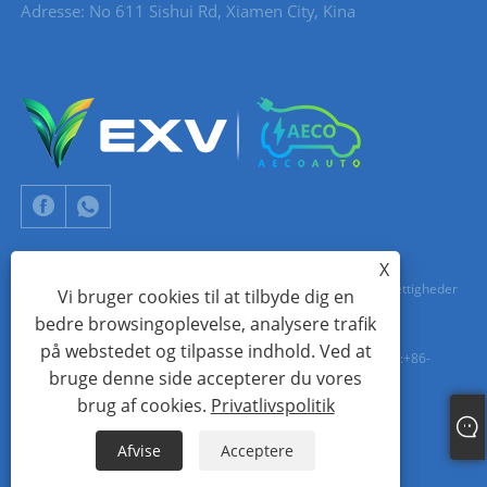
Adresse: No 611 Sishui Rd, Xiamen City, Kina
X
Copyright © 2024 Xiamen Aecoauto Technology Co., Ltd. Alle rettigheder
Vi bruger cookies til at tilbyde dig en
bedre browsingoplevelse, analysere trafik
forbeholdes.
på webstedet og tilpasse indhold. Ved at
TEKNISK SUPPORT FOR HJEMMESIDE:
TIANYU NETVÆRK
jack Lin:+86-
bruge denne side accepterer du vores
15559188336
brug af cookies.
Privatlivspolitik
Links
Sitemap
RSS
XML
Privatlivspolitik
Afvise
Acceptere