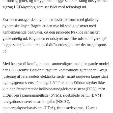
luftindtagsgitter, og forlygterne i begge sider er stadig udstyret med
zigzag LED-kørelys, som ser fyldt med teknologi ud.
Fra siden antager den nye bil en fastback-form med glatte og
dynamiske linjer. Bagfra er den nye bil stadig udstyret med
gennemgående baglygter, og den prikkede lyskilde ser meget
genkendelig ud. Bagenden er udstyret med fire udstødningsrør på
begge sider, kombineret med diffuserdesignet ser det meget sporty
ud.
Med hensyn til konfiguration, sammenlignet med den gamle model,
har 1.5T Deluxe Edition tilføjet tre komfortkonfigurationer: 8-vejs
justering af førersædets elektriske sæde, smart nøgle/en-knaps start
og bagagerumssensoråbning; 1.5T Premium Edition styrker ikke
kun den fremadrettede kollisionsundgåelsesassistent (FCA), men
tilføjer også panoramabillede (SVM), sidebillede bagtil (BVM),
navigationsbaseret smart fartpilot (NSCC),
motorvejskørselsassistent (HDA), front sædevarme, 12-vejs