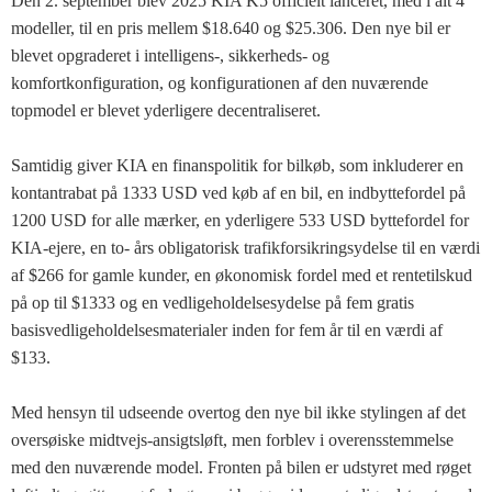
Den 2. september blev 2025 KIA K5 officielt lanceret, med i alt 4
modeller, til en pris mellem $18.640 og $25.306. Den nye bil er
blevet opgraderet i intelligens-, sikkerheds- og
komfortkonfiguration, og konfigurationen af ​​den nuværende
topmodel er blevet yderligere decentraliseret.
Samtidig giver KIA en finanspolitik for bilkøb, som inkluderer en
kontantrabat på 1333 USD ved køb af en bil, en indbyttefordel på
1200 USD for alle mærker, en yderligere 533 USD byttefordel for
KIA-ejere, en to- års obligatorisk trafikforsikringsydelse til en værdi
af $266 for gamle kunder, en økonomisk fordel med et rentetilskud
på op til $1333 og en vedligeholdelsesydelse på fem gratis
basisvedligeholdelsesmaterialer inden for fem år til en værdi af
$133.
Med hensyn til udseende overtog den nye bil ikke stylingen af ​​det
oversøiske midtvejs-ansigtsløft, men forblev i overensstemmelse
med den nuværende model. Fronten på bilen er udstyret med røget