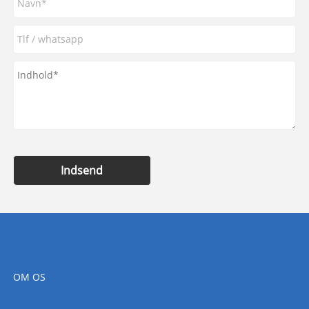
Indsend
OM OS