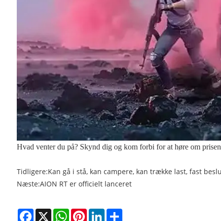
Hvad venter du på? Skynd dig og kom forbi for at høre om prisen
Tidligere:
Kan gå i stå, kan campere, kan trække last, fast beslu
Næste:
AION RT er officielt lanceret
Facebook
X
WhatsApp
Pinterest
LinkedIn
Share