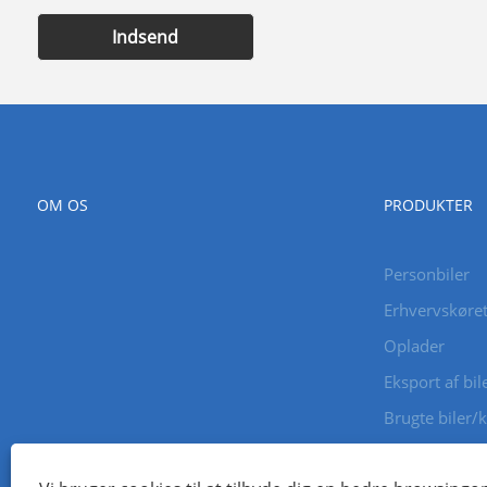
Indsend
OM OS
PRODUKTER
Personbiler
Erhvervskøret
Oplader
Eksport af bil
Brugte biler/