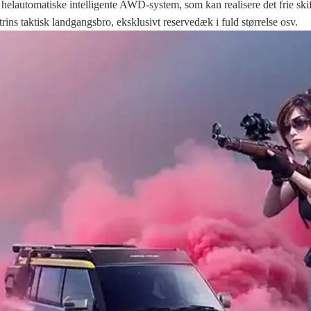
helautomatiske intelligente AWD-system, som kan realisere det frie s
rins taktisk landgangsbro, eksklusivt reservedæk i fuld størrelse osv.