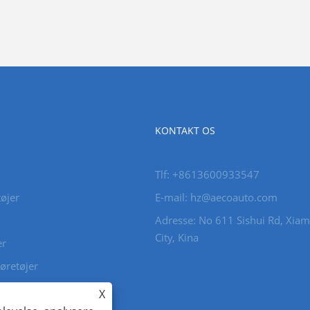
KONTAKT OS
Tlf: +8613600933547
øjer
E-mail:
hz@aecoauto.com
Adresse: No 611 Sishui Rd, Xia
City, Kina
er
køretøjer
X