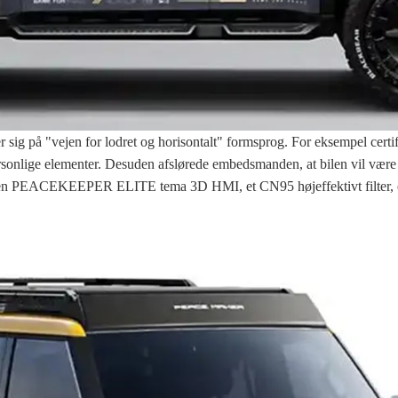
rer sig på "vejen for lodret og horisontalt" formsprog. For eksempel cer
sonlige elementer. Desuden afslørede embedsmanden, at bilen vil være u
l, en PEACEKEEPER ELITE tema 3D HMI, et CN95 højeffektivt filter, en n