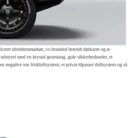
tificeret identitetsmarkør, co-branded brændt dørkarm og ø-
dstyret med en krystal gearstang, gule sikkerhedsseler, et
egative ion friskluftsystem, et privat tilpasset duftsystem og så