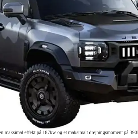
en maksimal effekt på 187kw og et maksimalt drejningsmoment på 390Nm