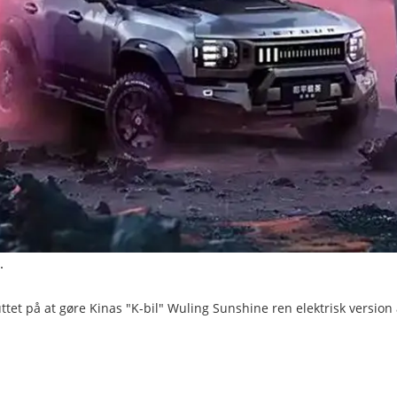
.
ttet på at gøre Kinas "K-bil" Wuling Sunshine ren elektrisk version a