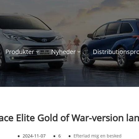
Produkter
Nyheder
Distributionsp
ce Elite Gold of War-version l
●
2024-11-07
●
6
●
Efterlad mig en besked