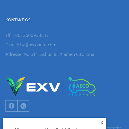
KONTAKT OS
Tlf: +8613600933547
E-mail:
hz@aecoauto.com
Adresse: No 611 Sishui Rd, Xiamen City, Kina
X
Copyright © 2024 Xiamen Aecoauto Technology Co., Ltd. Alle rettigheder