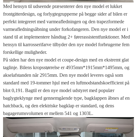
Med hensyn til udseende præsenterer den nye model et lukket
frontgitterdesign, og forlygtegrupperne på begge sider af bilen er
perfekt integreret med varmeafledningen og den trapezformede
varmeafledningsåbning under forkofangeren. Den nye model er i
stand til at implementere håndtag 2+ førerassistentfunktioner. Med
hensyn til karrosserifarve tilbyder den nye model forbrugerne fem
forskellige muligheder.
På siden har den nye model et coupe-design med en ekstremt glat
taglinje. Bilens kropsstørrelse er 4935mm*1915mm*1495mm, og
akselafstanden når 2915mm. Den nye model leveres også som
standard med 19-tommer hjul med en luftmodstandskoefficient på
blot 0,191. Bagtil er den nye model udstyret med populær
baglygteklynge med gennemgående type, bagklappen åbnes af en
hatchback, og den elektriske bagklap er standard, og dens
bagagerumsvolumen er mellem 541 og 1303L.