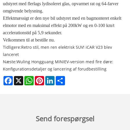
udstyret med flerlags lydisoleret glas, opvarmet rat og 64-farver
omgivende belysning.
Effektmæssigt er den nye bil udstyret med en bagmonteret enkelt
elmotor med en maksimal effekt på 200kW og en 0-100 km/t
accelerationstid på 5,9 sekunder.
Velkommen til at bestille nu.
Tidligere:
Retro stil, men ren elektrisk SUV! iCAR V23 blev
lanceret
Næste:
Wuling Hongguang MINIEV-version med fire døre:
Konfigurationsdetaljer og lancering af forudbestilling
Facebook
X
WhatsApp
Pinterest
LinkedIn
Share
Send forespørgsel