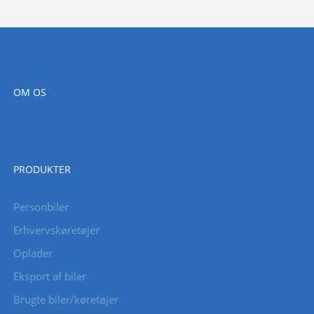
OM OS
PRODUKTER
Personbiler
Erhvervskøretøjer
Oplader
Eksport af biler
Brugte biler/køretøjer