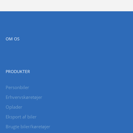
OM OS
PRODUKTER
Personbiler
Erhvervskøretøjer
Oplader
Eksport af biler
Brugte biler/køretøjer