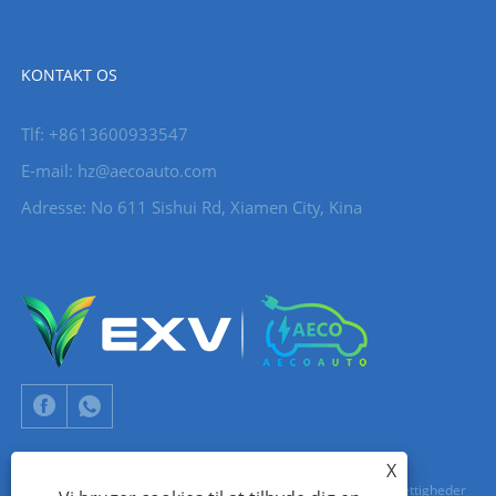
KONTAKT OS
Tlf: +8613600933547
E-mail:
hz@aecoauto.com
Adresse: No 611 Sishui Rd, Xiamen City, Kina
X
Copyright © 2024 Xiamen Aecoauto Technology Co., Ltd. Alle rettigheder