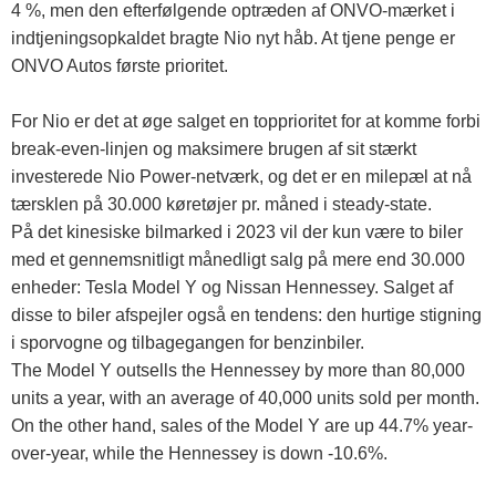
4 %, men den efterfølgende optræden af ​​ONVO-mærket i
indtjeningsopkaldet bragte Nio nyt håb. At tjene penge er
ONVO Autos første prioritet.
For Nio er det at øge salget en topprioritet for at komme forbi
break-even-linjen og maksimere brugen af ​​sit stærkt
investerede Nio Power-netværk, og det er en milepæl at nå
tærsklen på 30.000 køretøjer pr. måned i steady-state.
På det kinesiske bilmarked i 2023 vil der kun være to biler
med et gennemsnitligt månedligt salg på mere end 30.000
enheder: Tesla Model Y og Nissan Hennessey. Salget af
disse to biler afspejler også en tendens: den hurtige stigning
i sporvogne og tilbagegangen for benzinbiler.
The Model Y outsells the Hennessey by more than 80,000
units a year, with an average of 40,000 units sold per month.
On the other hand, sales of the Model Y are up 44.7% year-
over-year, while the Hennessey is down -10.6%.