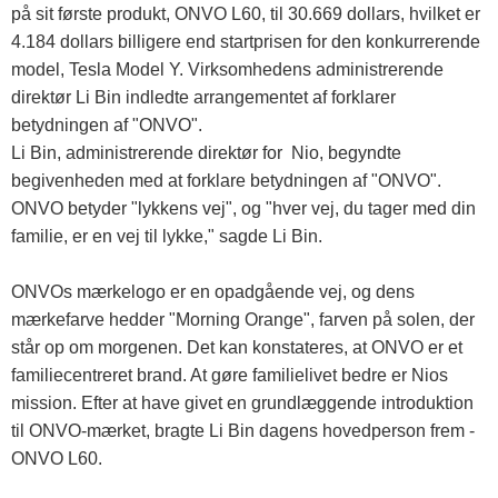
på sit første produkt, ONVO L60, til 30.669 dollars, hvilket er
4.184 dollars billigere end startprisen for den konkurrerende
model, Tesla Model Y. Virksomhedens administrerende
direktør Li Bin indledte arrangementet af forklarer
betydningen af ​​"ONVO".
Li Bin, administrerende direktør for Nio, begyndte
begivenheden med at forklare betydningen af ​​"ONVO".
ONVO betyder "lykkens vej", og "hver vej, du tager med din
familie, er en vej til lykke," sagde Li Bin.
ONVOs mærkelogo er en opadgående vej, og dens
mærkefarve hedder "Morning Orange", farven på solen, der
står op om morgenen. Det kan konstateres, at ONVO er et
familiecentreret brand. At gøre familielivet bedre er Nios
mission. Efter at have givet en grundlæggende introduktion
til ONVO-mærket, bragte Li Bin dagens hovedperson frem -
ONVO L60.