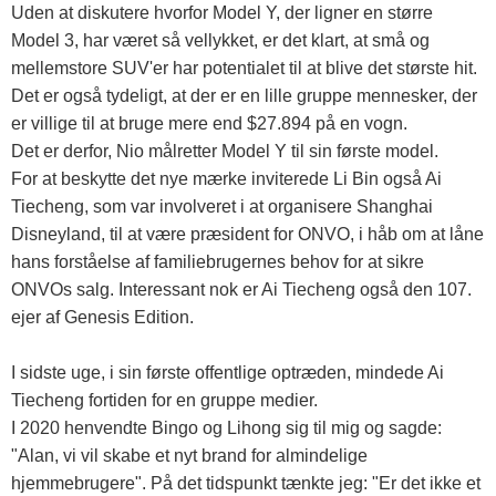
Uden at diskutere hvorfor Model Y, der ligner en større
Model 3, har været så vellykket, er det klart, at små og
mellemstore SUV'er har potentialet til at blive det største hit.
Det er også tydeligt, at der er en lille gruppe mennesker, der
er villige til at bruge mere end $27.894 på en vogn.
Det er derfor, Nio målretter Model Y til sin første model.
For at beskytte det nye mærke inviterede Li Bin også Ai
Tiecheng, som var involveret i at organisere Shanghai
Disneyland, til at være præsident for ONVO, i håb om at låne
hans forståelse af familiebrugernes behov for at sikre
ONVOs salg. Interessant nok er Ai Tiecheng også den 107.
ejer af Genesis Edition.
I sidste uge, i sin første offentlige optræden, mindede Ai
Tiecheng fortiden for en gruppe medier.
I 2020 henvendte Bingo og Lihong sig til mig og sagde:
"Alan, vi vil skabe et nyt brand for almindelige
hjemmebrugere". På det tidspunkt tænkte jeg: "Er det ikke et