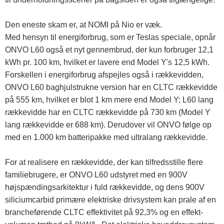
Den eneste skam er, at NOMI på Nio er væk.
Med hensyn til energiforbrug, som er Teslas speciale, opnår
ONVO L60 også et nyt gennembrud, der kun forbruger 12,1
kWh pr. 100 km, hvilket er lavere end Model Y's 12,5 kWh.
Forskellen i energiforbrug afspejles også i rækkevidden,
ONVO L60 baghjulstrukne version har en CLTC rækkevidde
på 555 km, hvilket er blot 1 km mere end Model Y; L60 lang
rækkevidde har en CLTC rækkevidde på 730 km (Model Y
lang rækkevidde er 688 km). Derudover vil ONVO følge op
med en 1.000 km batteripakke med ultralang rækkevidde.
For at realisere en rækkevidde, der kan tilfredsstille flere
familiebrugere, er ONVO L60 udstyret med en 900V
højspændingsarkitektur i fuld rækkevidde, og dens 900V
siliciumcarbid primære elektriske drivsystem kan prale af en
brancheførende CLTC effektivitet på 92,3% og en effekt-