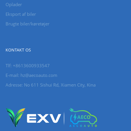
Oplader
Eksport af biler
Brugte biler/køretøjer
KONTAKT OS
Tlf: +8613600933547
E-mail:
hz@aecoauto.com
Adresse: No 611 Sishui Rd, Xiamen City, Kina