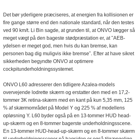
Det bør yderligere præciseres, at energien fra kollisionen er
fire gange større end den nationale standard, når den testes
ved 90 km/t. Li Bin sagde, at grunden til, at ONVO lægger så
meget vægt på den bageste stødpræstation er, at "AEB-
ydelsen er meget god, men hvis du kan bremse, kan
personen bag dig muligvis ikke bremse". Efter at have sikret
sikkerheden begyndte ONVO at optimere
cockpitunderholdningssystemet.
ONVO L60 adresserer den tidligere Azalea-models
overvejende lodrette skærm og erstatter den med en 17,2-
tommer 3K retina-skærm med en kant på kun 5,35 mm, 125
% af skærmområdet på Model Y og 225 % af modellens
opløsning Y. L60 byder også på en 13-tommer HUD head-
up-skærm og en 8-tommer bagerste underholdningsscene.
En 13-tommer HUD-head-up-skærm og en 8-tommer skærm
til underholdningsscener på bagsiden er også tilgængelige.