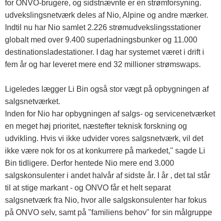
for ONVO-brugere, og sidstnævnte er en strømforsyning.
udvekslingsnetværk deles af Nio, Alpine og andre mærker.
Indtil nu har Nio samlet 2.226 strømudvekslingsstationer
globalt med over 9.400 superladningsbunker og 11.000
destinationsladestationer. I dag har systemet været i drift i
fem år og har leveret mere end 32 millioner strømswaps.
Ligeledes lægger Li Bin også stor vægt på opbygningen af ​​
salgsnetværket.
Inden for Nio har opbygningen af ​​salgs- og servicenetværket
en meget høj prioritet, næstefter teknisk forskning og
udvikling. Hvis vi ikke udvider vores salgsnetværk, vil det
ikke være nok for os at konkurrere på markedet," sagde Li
Bin tidligere. Derfor hentede Nio mere end 3.000
salgskonsulenter i andet halvår af sidste år. I år , det tal står
til at stige markant - og ONVO får et helt separat
salgsnetværk fra Nio, hvor alle salgskonsulenter har fokus
på ONVO selv, samt på "familiens behov" for sin målgruppe