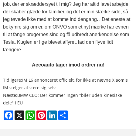
job, der er skræddersyet til mig? Jeg har altid lavet arbejde,
der skaber glæde for familier, og det er min stærke side, så
jeg tøvede ikke med at komme ind dengang. . Det eneste at
bekymre sig om er, om ONVO som et nyt mærke har evnen
til at fange brugernes sind og få udbredt anerkendelse som
Tesla. Kuglen er lige blevet affyret, lad den flyve lidt
længere.
Aecoauto tager imod ordrer nu!
Tidligere:
IM L6 annonceret officielt, for ikke at nævne Xiaomis
IM vælger at være sig selv
Næste:
BMW CEO: Der kommer ingen "biler uden kinesiske
dele" i EU
Facebook
X
WhatsApp
Pinterest
LinkedIn
Share