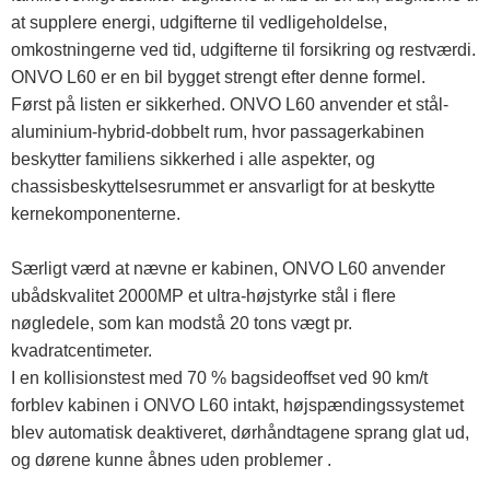
at supplere energi, udgifterne til vedligeholdelse,
omkostningerne ved tid, udgifterne til forsikring og restværdi.
ONVO L60 er en bil bygget strengt efter denne formel.
Først på listen er sikkerhed. ONVO L60 anvender et stål-
aluminium-hybrid-dobbelt rum, hvor passagerkabinen
beskytter familiens sikkerhed i alle aspekter, og
chassisbeskyttelsesrummet er ansvarligt for at beskytte
kernekomponenterne.
Særligt værd at nævne er kabinen, ONVO L60 anvender
ubådskvalitet 2000MP et ultra-højstyrke stål i flere
nøgledele, som kan modstå 20 tons vægt pr.
kvadratcentimeter.
I en kollisionstest med 70 % bagsideoffset ved 90 km/t
forblev kabinen i ONVO L60 intakt, højspændingssystemet
blev automatisk deaktiveret, dørhåndtagene sprang glat ud,
og dørene kunne åbnes uden problemer .