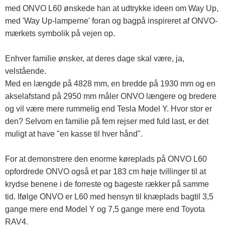
med ONVO L60 ønskede han at udtrykke ideen om Way Up,
med 'Way Up-lamperne' foran og bagpå inspireret af ONVO-
mærkets symbolik på vejen op.
Enhver familie ønsker, at deres dage skal være, ja,
velstående.
Med en længde på 4828 mm, en bredde på 1930 mm og en
akselafstand på 2950 mm måler ONVO længere og bredere
og vil være mere rummelig end Tesla Model Y. Hvor stor er
den? Selvom en familie på fem rejser med fuld last, er det
muligt at have "en kasse til hver hånd".
For at demonstrere den enorme køreplads på ONVO L60
opfordrede ONVO også et par 183 cm høje tvillinger til at
krydse benene i de forreste og bageste rækker på samme
tid. Ifølge ONVO er L60 med hensyn til knæplads bagtil 3,5
gange mere end Model Y og 7,5 gange mere end Toyota
RAV4.