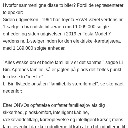
Hvorfor sammenligne disse to biler? Fordi de repræsenterer
to epoker:
Siden udgivelsen i 1994 har Toyota RAV4 været verdens nr.
1-sælger i brændstofbil-æraen med 1.009.000 solgte
enheder, og siden udgivelsen i 2019 er Tesla Model Y
verdens nr. 1-sælger inden for den elektriske -køretøjsæra,
med 1.189.000 solgte enheder.
"Alles ønske om et bedre familieliv er det samme," sagde Li
Bin. Apropos familie, så er jagten på plads det fælles punkt
for disse to "mestre".
Li Bin flyttede også en "familiebils værdiformel", se skemaet
nedenfor:
Efter ONVOs opfattelse omfatter familiesjov alsidig
sikkerhed, pladskomfort, intelligent kabine,
rækkeviddetillæg, køreoplevelse og intelligent kørsel; mens
familievenligt dækker udgifterne til køb af en bil, udgifterne til