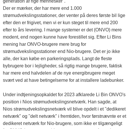
generation af rige mennesker".
Der er mærker, der har mere end 1.000
strømudvekslingsstationer, der venter på deres første bil lige
efter den er frigivet, men vi er kun steget til mere end 200
efter to års levering. I mange systemer er det (ONVO) mere
modent, end nogen kunne have forestillet sig. Efter Li Bins
mening har ONVO-brugere mere brug for
strømudvekslingsstationer end Nio-brugere. Det er jo ikke
alle, der kan købe en parkeringsplads. Langt de fleste
bybrugere bor i lejligheder, så rigtig mange brugere, faktisk
har mere end halvdelen af ​​de nye energibrugere meget
svært ved at have betingelserne for at installere ladebunker.
Under indtjeningsopkaldet for 2023 afklarede Li Bin ONVO's
position i Nios strømudvekslingsnetværk. Han sagde, at
Nios strømudvekslingsnetværk vil blive opdelt i et "dedikeret
netværk" og "delt netværk" i fremtiden, hvor førstnævnte er et
dedikeret netværk for Nio-brugere, som ikke er tilgængeligt