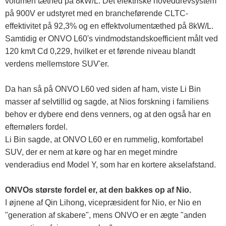
volumen tæthed på 8kW/L. Det elektriske hoveddrevsystem
på 900V er udstyret med en brancheførende CLTC-
effektivitet på 92,3% og en effektvolumentæthed på 8kW/L.
Samtidig er ONVO L60's vindmodstandskoefficient målt ved
120 km/t Cd 0,229, hvilket er et førende niveau blandt
verdens mellemstore SUV'er.
Da han så på ONVO L60 ved siden af ​​ham, viste Li Bin
masser af selvtillid og sagde, at Nios forskning i familiens
behov er dybere end dens venners, og at den også har en
efternølers fordel.
Li Bin sagde, at ONVO L60 er en rummelig, komfortabel
SUV, der er nem at køre og har en meget mindre
venderadius end Model Y, som har en kortere akselafstand.
ONVOs største fordel er, at den bakkes op af Nio.
I øjnene af Qin Lihong, vicepræsident for Nio, er Nio en
"generation af skabere", mens ONVO er en ægte "anden