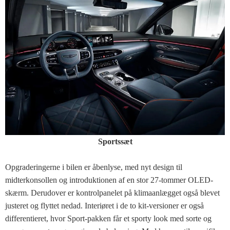
Sportssæt
Opgraderingerne i bilen er åbenlyse, med nyt design til
midterkonsollen og introduktionen af ​​en stor 27-tommer OLED-
skærm. Derudover er kontrolpanelet på klimaanlægget også blevet
justeret og flyttet nedad. Interiøret i de to kit-versioner er også
differentieret, hvor Sport-pakken får et sporty look med sorte og