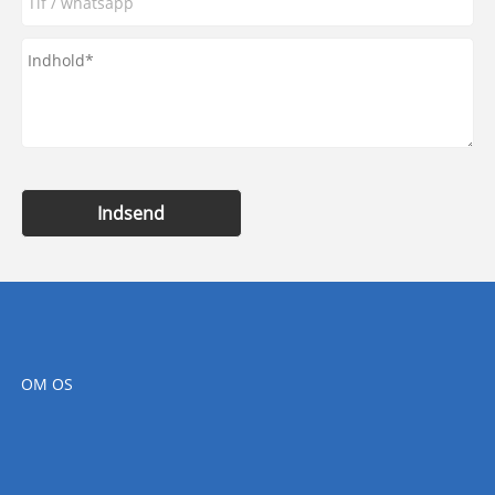
Indsend
OM OS