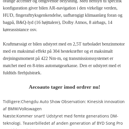
orange accenter og omgivende belysning. Med hensyn til specifik
konfiguration giver bilen AR-navigation i den virkelige verden,
HUD, fingeraftryksgenkendelse, uafhængigt klimaanlæg foran og
bagpå, B&Q-lyd (16 højttalere), Dolby Atmos, 8 airbags, 14
køreassistance osv.
Kraftmæssigt er bilen udstyret med en 2,5T turboladet benzinmotor
med en maksimal effekt på 304 hestekræfter og et maksimalt
drejningsmoment på 422 Nm·m, og transmissionssystemet er
matchet med en 8-trins automatgearkasse. Den er udstyret med et
fuldtids firehjulstræk.
Aecoauto tager imod ordrer nu!
Tidligere:
Chengdu Auto Show Observation: Kinesisk innovation
af BMW/Volkswagen
Næste:
Kommer snart! Udstyret med femte generations DM-
teknologi. Teaserbilledet af anden generation af BYD Song Pro