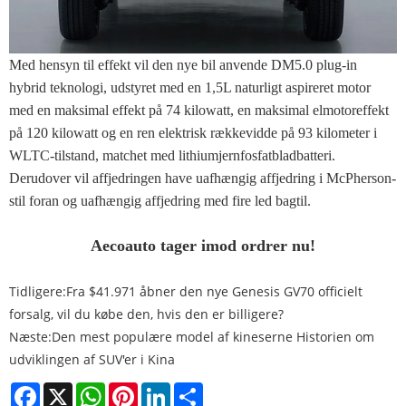
Med hensyn til effekt vil den nye bil anvende DM5.0 plug-in
hybrid teknologi, udstyret med en 1,5L naturligt aspireret motor
med en maksimal effekt på 74 kilowatt, en maksimal elmotoreffekt
på 120 kilowatt og en ren elektrisk rækkevidde på 93 kilometer i
WLTC-tilstand, matchet med lithiumjernfosfatbladbatteri.
Derudover vil affjedringen have uafhængig affjedring i McPherson-
stil foran og uafhængig affjedring med fire led bagtil.
Aecoauto tager imod ordrer nu!
Tidligere:
Fra $41.971 åbner den nye Genesis GV70 officielt
forsalg, vil du købe den, hvis den er billigere?
Næste:
Den mest populære model af kineserne Historien om
udviklingen af ​​SUV'er i Kina
Facebook
X
WhatsApp
Pinterest
LinkedIn
Share