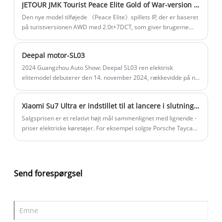
JETOUR JMK Tourist Peace Elite Gold of War-version lanceres den 8. november
version, 800V God line version, 800V flash version og 800V flash
opladning version fire konfigurationer, prisklassen dækker 1.997
Den nye model tilføjede 《Peace Elite》spillets IP, der er baseret
- 2.426 millioner amerikanske dollars.
på turistversionen AWD med 2.0t+7DCT, som giver brugerne
personlige valg.
Deepal motor-SL03
2024 Guangzhou Auto Show: Deepal SL03 ren elektrisk
elitemodel debuterer den 14. november 2024, rækkevidde på ny
bil på 530 km, understøtter 3C-opladning, indgangsprisen for
ren elektrisk version falder:
Xiaomi Su7 Ultra er indstillet til at lancere i slutningen af ​​februar med et årligt salgsmål på 10.000 enheder.
Salgsprisen er et relativt højt mål sammenlignet med lignende -
priser elektriske køretøjer. For eksempel solgte Porsche Taycan,
der starter ved 898.000 Yuan, 1.829 enheder i Kina i 2024 og
4.208 enheder i 2023.
Send forespørgsel