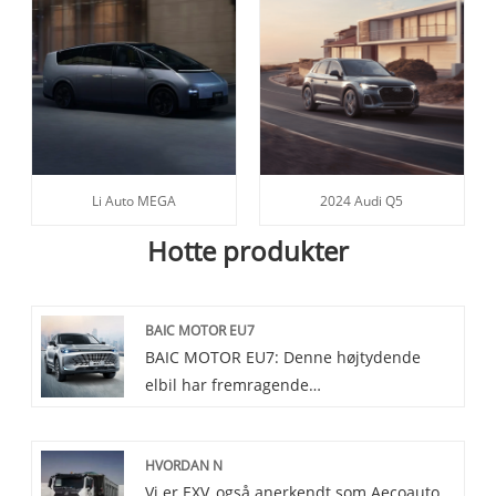
Li Auto MEGA
2024 Audi Q5
Hotte produkter
BAIC MOTOR EU7
BAIC MOTOR EU7: Denne højtydende
elbil har fremragende
accelerationsydelse og rummeligt
interiør, udstyret med den nyeste
HVORDAN N
autonome kørselsteknologi og intelligente
Vi er EXV, også anerkendt som Aecoauto,
tilslutningsfunktioner, hvilket gør din