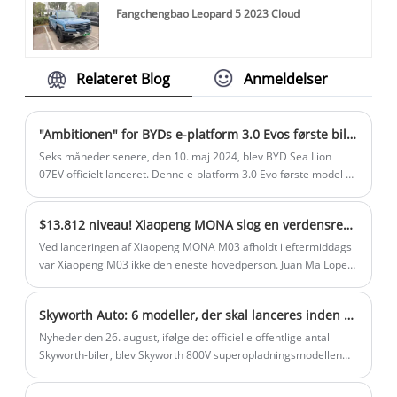
Fangchengbao Leopard 5 2023 Cloud
L7 er en luksus-elelektrisk sedan med et
sporty og stilfuldt udvendigt design og et
rummeligt og komfortabelt interiør.
Relateret Blog
Anmeldelser
"Ambitionen" for BYDs e-platform 3.0 Evos første bil Sea Lion 07EV
Seks måneder senere, den 10. maj 2024, blev BYD Sea Lion
07EV officielt lanceret. Denne e-platform 3.0 Evo første model er
prissat til $26.472-$33445. BYD reagerede på alles
forventninger med en pressekonference, der varede næsten 2
$13.812 niveau! Xiaopeng MONA slog en verdensrekord, så snart den debuterede
timer og indeholdt en enorm mængde information.
Ved lanceringen af ​​Xiaopeng MONA M03 afholdt i eftermiddags
var Xiaopeng M03 ikke den eneste hovedperson. Juan Ma Lopez,
en kendt designer inden for bildesign, fik også sin offentlige
debut efter at have sluttet sig til XPeng Motors.
Skyworth Auto: 6 modeller, der skal lanceres inden for de næste 5 år
Nyheder den 26. august, ifølge det officielle offentlige antal
Skyworth-biler, blev Skyworth 800V superopladningsmodellen
regional noteringskonference på Guangzhou station afholdt i
går. Den frigivne model er EV6 II, inklusive 400V extreme line