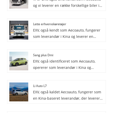
og vi leverer en række forskellige biler i
køreoplevelse mere intelligent og
Kina, herunder den berømte HOWO N.
personlig. Samtidig har den også
HOWO N-serien er den avancerede tunge
fremragende udholdenhed og
Lette erhvervskøretøjer
lastbilserie fra SINOTRUK, der vedtager
udholdenhed, hvilket giver stabil
EXV, også kendt som Aecoauto, fungerer
international avanceret teknologi og
beskyttelse til din rejse.
som leverandør i Kina og leverer en
designkoncepter.
række forskellige biler, med de berømte
lette køretøjer blandt dem. Lette
Sang plus Dmi
erhvervskøretøjer dækker en bred vifte af
EXV, også identificeret som Aecoauto,
high-end pickup trucks, SUV'er, VAN'er og
opererer som leverandør i Kina og
MPV'er, såvel som brintbrændstof, ren
leverer en række forskellige biler med
elektrisk, hybrid, brændselsolie og andre
den berømte Song Plus Dmi som et af
former for energi.
Li Auto L7
vores tilbud.
EXV, også kaldet Aecoauto, fungerer som
en Kina-baseret leverandør, der leverer
en række forskellige biler, med den
berømte Li Auto L7 blandt dem. Li Auto