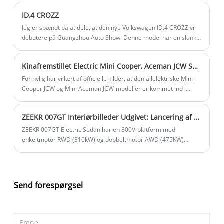
de seneste dage. Men de seneste rapporter fra udenlandske
ID.4 CROZZ
medier POLITICO har bragt et glimt af lys til bilselskaber i
"kaoset", hvilket også er en idé, som forfatteren for nylig har
Jeg er spændt på at dele, at den nye Volkswagen ID.4 CROZZ vil
anbefalet.
debutere på Guangzhou Auto Show. Denne model har en slank
ny røget-sort udseende-pakke, der forbedrer dets sporty look
med sorte hjulfælge, bogstaver bagpå og rudebeklædning.
Kinafremstillet Electric Mini Cooper, Aceman JCW Sæt til lancering
Effektmuligheder omfatter en enkelt motor med enten 170 eller
204 hestekræfter og en dobbeltmotor med 313 hestekræfter,
For nylig har vi lært af officielle kilder, at den allelektriske Mini
der tilbyder en rækkevidde på 442 til 600 km under CLTC-
Cooper JCW og Mini Aceman JCW-modeller er kommet ind i
forhold.
masseproduktion på Spotlight Automotive Factory, der er
placeret i Zhangjiagang og er klar til deres forestående
ZEEKR 007GT Interiørbilleder Udgivet: Lancering af midten af ​​april, to indvendige farver, har tre-eger rat og mere
lancering på det kinesiske marked. Derefter vil disse to modeller
også blive leveret til det globale marked.
ZEEKR 007GT Electric Sedan har en 800V-platform med
enkeltmotor RWD (310kW) og dobbeltmotor AWD (475KW)
indstillinger. Udstyret med 75 kWh eller 100KWH -batterier
(LFP/ternært lithium) tilbyder det fire rækkevarianter op til 825
km.
Send forespørgsel