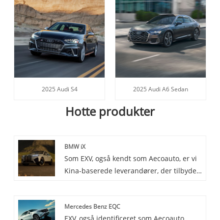
2025 Audi S4
2025 Audi A6 Sedan
Hotte produkter
BMW iX
Som EXV, også kendt som Aecoauto, er vi
Kina-baserede leverandører, der tilbyder
en række forskellige køretøjer, herunder
den berømte BMW iX. BMW iX er en
Mercedes Benz EQC
futuristisk helelektrisk SUV, der viser
EXV, også identificeret som Aecoauto,
BMWs vision for elektrisk mobilitet.