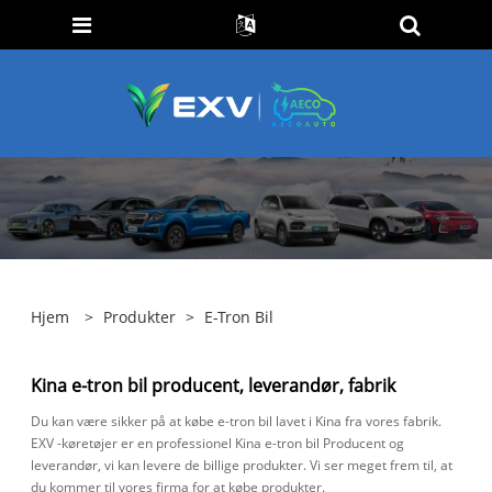
Hjem
>
Produkter
>
E-Tron Bil
Kina e-tron bil producent, leverandør, fabrik
Du kan være sikker på at købe e-tron bil lavet i Kina fra vores fabrik.
EXV -køretøjer er en professionel Kina e-tron bil Producent og
leverandør, vi kan levere de billige produkter. Vi ser meget frem til, at
du kommer til vores firma for at købe produkter.