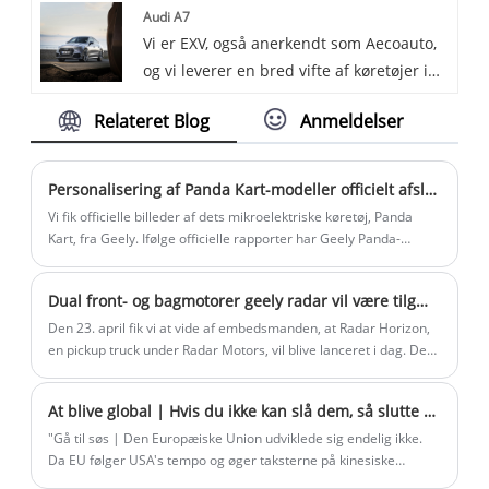
Audi A7
L9. Li Auto L9 er en elektrisk luksus-SUV i
Vi er EXV, også anerkendt som Aecoauto,
fuld størrelse med et luksuriøst
og vi leverer en bred vifte af køretøjer i
interiørdesign og kraftfuld drivlinje.
Kina, herunder den prestigefyldte Audi
Relateret Blog
Anmeldelser
A7.
Personalisering af Panda Kart-modeller officielt afsløret i officielle billeder
Vi fik officielle billeder af dets mikroelektriske køretøj, Panda
Kart, fra Geely. Ifølge officielle rapporter har Geely Panda-
familien lanceret Panda mini, Panda Knight, to modeller. Siden
deres lancering i februar 2023 har Geely Panda solgt mere end
Dual front- og bagmotorer geely radar vil være tilgængelig i dag.
130.000 køretøjer. Med lanceringen af ​​Panda Karting vil der
blive givet nye muligheder for unge mennesker, der søger
Den 23. april fik vi at vide af embedsmanden, at Radar Horizon,
personalisering.
en pickup truck under Radar Motors, vil blive lanceret i dag. Der
er tidligere åbnet for blindbestilling af nye biler.
At blive global | Hvis du ikke kan slå dem, så slutte dig til dem? EU anerkender Kinas lederskab og søger omvendte joint ventures?
"Gå til søs | Den Europæiske Union udviklede sig endelig ikke.
Da EU følger USA's tempo og øger taksterne på kinesiske
sporvogne, har Kinas nye energibilindustri aktivt søgt løsninger i