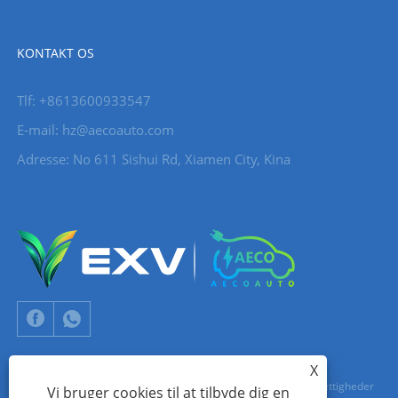
KONTAKT OS
Tlf: +8613600933547
E-mail:
hz@aecoauto.com
Adresse: No 611 Sishui Rd, Xiamen City, Kina
X
Copyright © 2024 Xiamen Aecoauto Technology Co., Ltd. Alle rettigheder
Vi bruger cookies til at tilbyde dig en