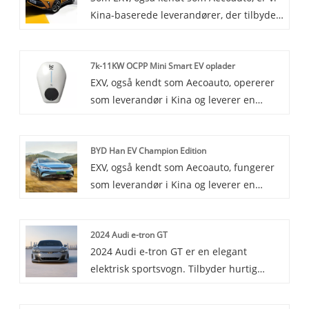
Kina-baserede leverandører, der tilbyder
Mercedes Benz, med moderne design og
en række forskellige køretøjer, herunder
fremragende elektrisk ydeevne. Det er
den berømte Toyota C-HR. Toyota C-HR er
medlem af Mercedes Benz elbil-serien.
7k-11KW OCPP Mini Smart EV oplader
en kompakt SUV, kendt for sit edgy ydre
EXV, også kendt som Aecoauto, opererer
design og gode køreegenskaber. Den
som leverandør i Kina og leverer en
kombinerer sporty og praktisk, hvilket gør
række forskellige biler. Nogle bilopladere
den ideel til byliv.
er også tilgængelige, blandt dem er 7k-
BYD Han EV Champion Edition
11KW OCPP Mini Smart EV Charger. 7k-
EXV, også kendt som Aecoauto, fungerer
11KW OCPP Mini Smart EV-oplader er
som leverandør i Kina og leverer en
ideel til privat og kommerciel brug på
række forskellige biler, med den berømte
grund af dens intelligens, sikkerhed,
BYD Han EV Champion Edition blandt
holdbarhed og bekvemmelighed.
2024 Audi e-tron GT
dem.
2024 Audi e-tron GT er en elegant
elektrisk sportsvogn. Tilbyder hurtig
acceleration og et luksuriøst interiør med
avanceret teknologi.