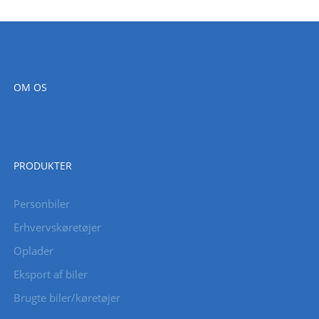
OM OS
PRODUKTER
Personbiler
Erhvervskøretøjer
Oplader
Eksport af biler
Brugte biler/køretøjer