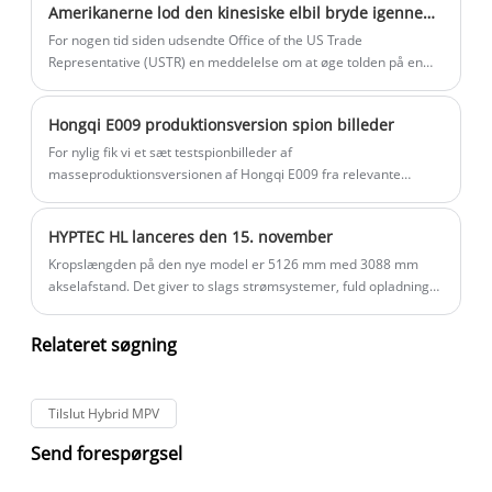
Amerikanerne lod den kinesiske elbil bryde igennem forsvaret
besværlige historier om kamp. Denne serie af artikler
registrerer hovedsageligt, hvordan kinesiske bilfirmaer rejser til
For nogen tid siden udsendte Office of the US Trade
udlandet for at finde nye muligheder i det nye mønster for den
Representative (USTR) en meddelelse om at øge tolden på en
elektriske og intelligente globale bilindustri.
række kinesiske importvarer. Det mest overdrevne er at hæve
taksterne på kinesiske elbiler fra 25 % til 100 %, hvilket træder i
Hongqi E009 produktionsversion spion billeder
kraft fra 1. august i år.
For nylig fik vi et sæt testspionbilleder af
masseproduktionsversionen af ​​Hongqi E009 fra relevante
kanaler. Denne bil er placeret som en mellemstor ren elektrisk
sedan, og konceptversionen er blevet afsløret på Beijing Auto
HYPTEC HL lanceres den 15. november
Show. Det nye køretøj vil blive designet og bygget baseret på
Hongqi rene elektriske platform HME og forventes at gå i
Kropslængden på den nye model er 5126 mm med 3088 mm
produktion i oktober 2025.
akselafstand. Det giver to slags strømsystemer, fuld opladning
og rækkeviddeudvidelse, og planlægger at blive udgivet første
gang på Guangzhou Auto Show den 15. november 2024.
Relateret søgning
Tilslut Hybrid MPV
Send forespørgsel