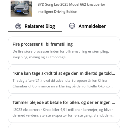
BYD Song Lev 2025 Model 662 kmsuperior
Intelligent Driving Edition
Relateret Blog
Anmeldelser
Fire processer til bilfremstilling
De fire store processer inden for bilfremstilling er stempling,
svejsning, maling og slutmontage.
"Kina kan tage skridt til at øge den midlertidige toldsats på importerede biler"
Tirsdag aften (21.) lokal tid udsendte European Union China
Chamber of Commerce en erklæring på den officielle X-konto,
der sagde, at det havde lært fra interne kilder, at Kina kan
overveje at hæve den midlertidige toldsats på importerede biler
Tømmer plejede at betale for bilen, og der er ingen stor fortjeneste: Den hjerteskærende historie bag eksport af biler til Rusland og Centralasien.
med motorer med stort slagvolumen.
I 2023 eksporterer Kinas biler 4,91 millioner køretøjer, og bliver
dermed verdens største eksportør for første gang. Blandt dem
eksporteres nye energikøretøjer med 1,203 mio. Den store
navigations æra er begyndt, og gemmer på mærkelige og