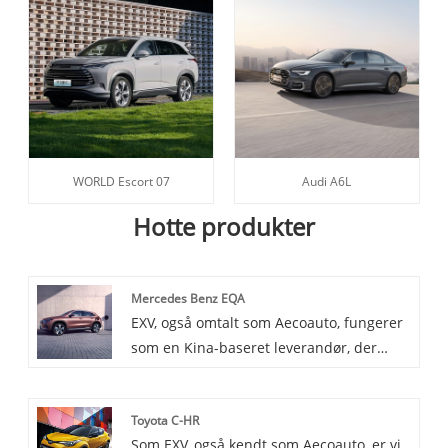
WORLD Escort 07
Audi A6L
Hotte produkter
Mercedes Benz EQA
EXV, også omtalt som Aecoauto, fungerer
som en Kina-baseret leverandør, der
leverer en række forskellige biler, med
den berømte Mercedes Benz EQA blandt
Toyota C-HR
dem. Mercedes Benz EQA er en ny ren
Som EXV, også kendt som Aecoauto, er vi
elektrisk kompakt SUV lanceret af