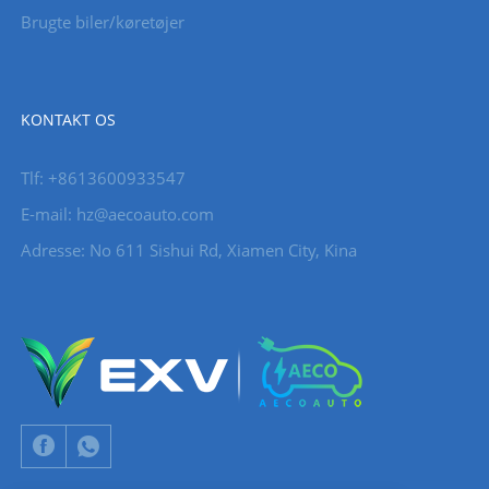
Brugte biler/køretøjer
KONTAKT OS
Tlf: +8613600933547
E-mail:
hz@aecoauto.com
Adresse: No 611 Sishui Rd, Xiamen City, Kina