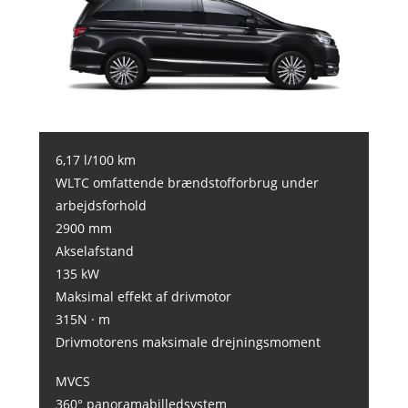
6,17 l/100 km
WLTC omfattende brændstofforbrug under
arbejdsforhold
2900 mm
Akselafstand
135 kW
Maksimal effekt af drivmotor
315N · m
Drivmotorens maksimale drejningsmoment
MVCS
360° panoramabilledsystem