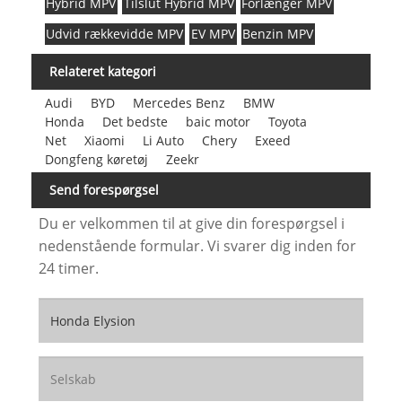
Hybrid MPV
Tilslut Hybrid MPV
Forlænger MPV
Udvid rækkevidde MPV
EV MPV
Benzin MPV
Relateret kategori
Audi
BYD
Mercedes Benz
BMW
Honda
Det bedste
baic motor
Toyota
Net
Xiaomi
Li Auto
Chery
Exeed
Dongfeng køretøj
Zeekr
Send forespørgsel
Du er velkommen til at give din forespørgsel i
nedenstående formular. Vi svarer dig inden for
24 timer.