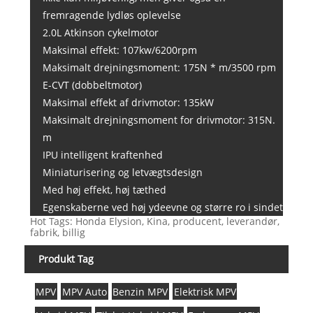
fremragende lydløs oplevelse
2.0L Atkinson cykelmotor
Maksimal effekt: 107kw/6200rpm
Maksimalt drejningsmoment: 175N * m/3500 rpm
E-CVT (dobbeltmotor)
Maksimal effekt af drivmotor: 135kW
Maksimalt drejningsmoment for drivmotor: 315N.
m
IPU intelligent kraftenhed
Miniaturisering og letvægtsdesign
Med høj effekt, høj tæthed
Egenskaberne ved høj ydeevne og større ro i sindet
Hot Tags: Honda Elysion, Kina, producent, leverandør,
fabrik, billig
Produkt Tag
MPV
MPV Auto
Benzin MPV
Elektrisk MPV