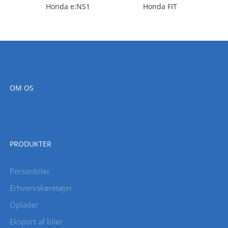
Honda e:NS1
Honda FIT
OM OS
PRODUKTER
Personbiler
Erhvervskøretøjer
Oplader
Eksport af biler