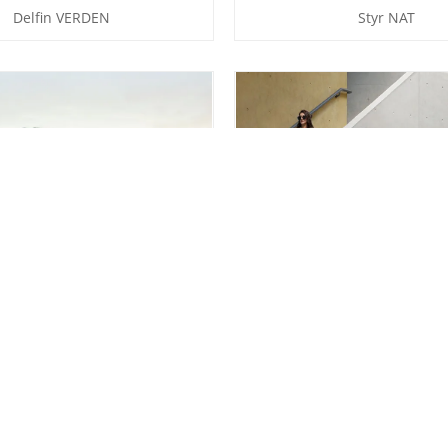
Delfin VERDEN
Styr NAT
an EV Champion Edition
BYD Han EV Glory Edi