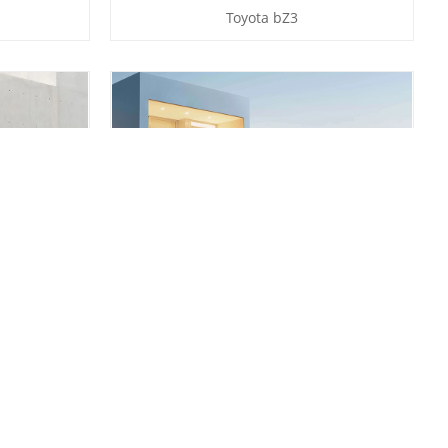
Toyota bZ3
tion
Sterra Exlantix ES