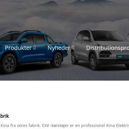
Produkter
Nyheder
Distributionsp
brik
Kina fra vores fabrik. EXV -køretøjer er en professionel Kina Elekt