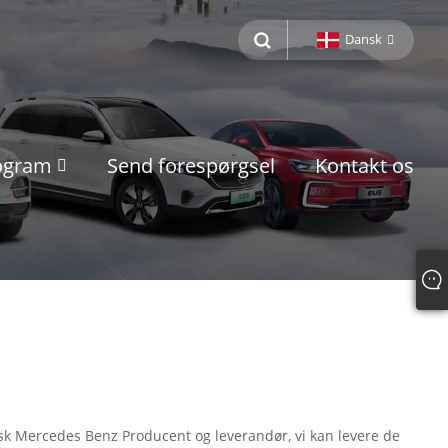
Dansk
rogram
Send forespørgsel
Kontakt os
risk Mercedes Benz Producent og leverandør, vi kan levere de