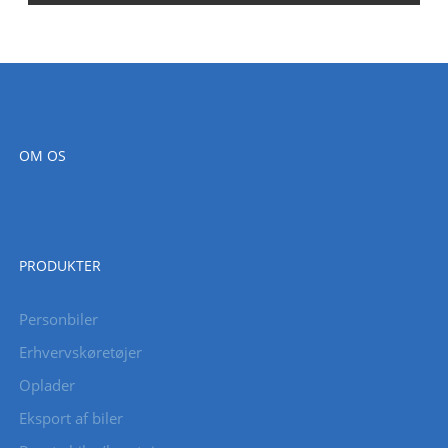
OM OS
PRODUKTER
Personbiler
Erhvervskøretøjer
Oplader
Eksport af biler