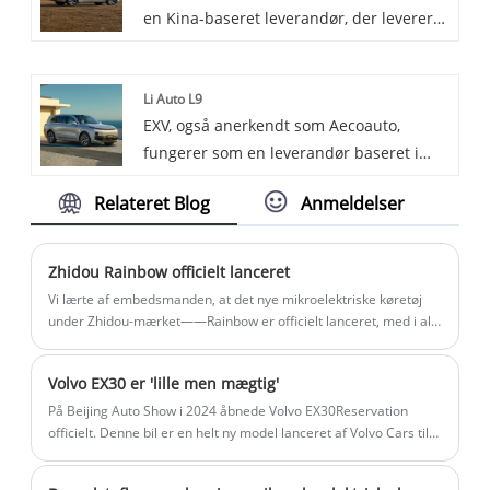
en Kina-baseret leverandør, der leverer
under BYD Auto, med mere sporty design
en række forskellige biler, med den
og præstationskarakteristika.
berømte Li Auto L7 blandt dem. Li Auto
Li Auto L9
L7 er en luksus-elelektrisk sedan med et
EXV, også anerkendt som Aecoauto,
sporty og stilfuldt udvendigt design og et
fungerer som en leverandør baseret i
rummeligt og komfortabelt interiør.
Kina, og tilbyder en række forskellige
Relateret Blog
Anmeldelser
køretøjer, herunder den berømte Li Auto
L9. Li Auto L9 er en elektrisk luksus-SUV i
fuld størrelse med et luksuriøst
Zhidou Rainbow officielt lanceret
interiørdesign og kraftfuld drivlinje.
Vi lærte af embedsmanden, at det nye mikroelektriske køretøj
under Zhidou-mærket——Rainbow er officielt lanceret, med i alt
5 konfigurationer lanceret til den nye bil. Den nye bil har et
smart og sødt stylingdesign, og konfigurationen er relativt
Volvo EX30 er 'lille men mægtig'
grundlæggende.
På Beijing Auto Show i 2024 åbnede Volvo EX30Reservation
officielt. Denne bil er en helt ny model lanceret af Volvo Cars til
det lille rene elektriske luksus SUV-marked. Det er også Volvos
mindste SUV-model til dato. Det er bygget på den rene