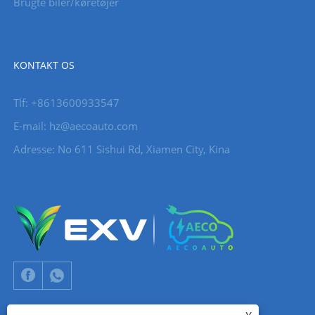
Brugte biler/køretøjer
KONTAKT OS
Tlf: +8613600933547
E-mail:
hz@aecoauto.com
Adresse: No 611 Sishui Rd, Xiamen City, Kina