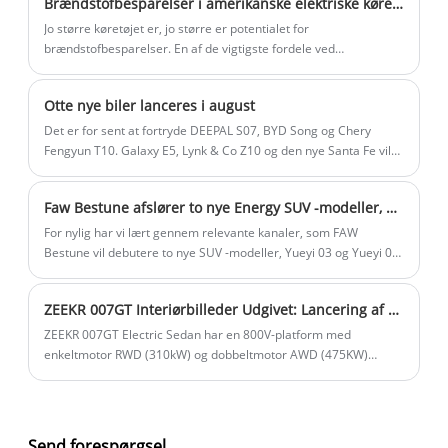
Brændstofbesparelser i amerikanske elektriske køretøjer er $10.000 pr. 100.000 miles
elektriske arkitektur af Haohan-platformen.
Jo større køretøjet er, jo større er potentialet for
brændstofbesparelser. En af de vigtigste fordele ved
elektrificeret transport er lavere energiomkostninger
sammenlignet med brændstofomkostninger.
Otte nye biler lanceres i august
Omkostningsbesparelsespotentialet varierer efter
køretøjskategori.
Det er for sent at fortryde DEEPAL S07, BYD Song og Chery
Fengyun T10. Galaxy E5, Lynk & Co Z10 og den nye Santa Fe vil
snart ankomme på slagmarken. Den nye bilserie i august vil
være mere mangfoldig, herunder kompakte SUV'er, kompakte
Faw Bestune afslører to nye Energy SUV -modeller, Yueyi 03 og Yueyi 07, i morgen aften.
biler og mellemstore og store biler. Venner, der er klar til at
købe en ny bil eller ikke er tilfredse med de nye biler, der er
For nylig har vi lært gennem relevante kanaler, som FAW
blevet lanceret, skal være opmærksomme på disse 8 nye biler,
Bestune vil debutere to nye SUV -modeller, Yueyi 03 og Yueyi 07,
der lanceres i august!
på Faw Bestune Yueyi Technology Day -begivenhed om aftenen
den 25. februar. Begivenheden fra den nye billancering
ZEEKR 007GT Interiørbilleder Udgivet: Lancering af midten af ​​april, to indvendige farver, har tre-eger rat og mere
begynder officielt kl. 19:00 den 25., og vi vil være på stedet for at
give dig de seneste opdateringer.
ZEEKR 007GT Electric Sedan har en 800V-platform med
enkeltmotor RWD (310kW) og dobbeltmotor AWD (475KW)
indstillinger. Udstyret med 75 kWh eller 100KWH -batterier
(LFP/ternært lithium) tilbyder det fire rækkevarianter op til 825
km.
Send forespørgsel