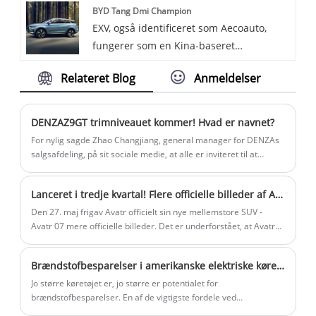
BYD Tang Dmi Champion
tilgængelige, inklusive 32A 22KW Basic
EXV, også identificeret som Aecoauto,
Home EV Charging Station. 32A 22KW
fungerer som en Kina-baseret
Basic Home EV Charging Station er en
leverandør, der tilbyder en række
grundlæggende EV-ladestation til
Relateret Blog
Anmeldelser
forskellige biler, herunder den berømte
hjemmet designet til hjemmebrugere for
BYD Tang DMI Champion. BYD Tang DMI
at give en pålidelig EV-opladningsløsning.
Champion er en mellemstørrelse SUV
DENZAZ9GT trimniveauet kommer! Hvad er navnet?
under BYD Auto, med mere sporty design
For nylig sagde Zhao Changjiang, general manager for DENZAs
og præstationskarakteristika.
salgsafdeling, på sit sociale medie, at alle er inviteret til at
stemme på navnet på DENZAZ9GT sedan, med navne som
"DENZAZ9" og "DENZAZ9L".
Lanceret i tredje kvartal! Flere officielle billeder af Avatr 07 frigivet
Den 27. maj frigav Avatr officielt sin nye mellemstore SUV -
Avatr 07 mere officielle billeder. Det er underforstået, at Avatr
07 er den tredje produktionsbil under Avatr Technology, der
placerer en mellemstor SUV, sammenlignet med Avatr 11 og
Brændstofbesparelser i amerikanske elektriske køretøjer er $10.000 pr. 100.000 miles
Avatr 12 vil den nye bil have to kraftformer: en version med
udvidet rækkevidde og en ren elektrisk version.
Jo større køretøjet er, jo større er potentialet for
Den forventes at være prissat i intervallet $35.714-$50.000. På
brændstofbesparelser. En af de vigtigste fordele ved
nuværende tidspunkt har MIIT afsluttet erklæringen og vil
elektrificeret transport er lavere energiomkostninger