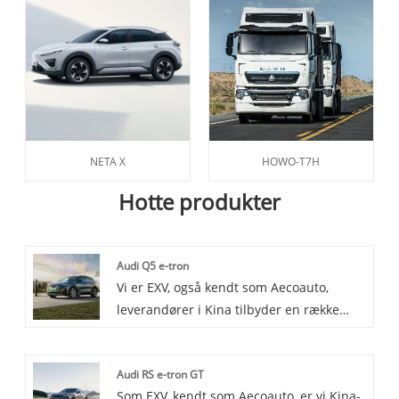
NETA X
HOWO-T7H
Hotte produkter
Audi Q5 e-tron
Vi er EXV, også kendt som Aecoauto,
leverandører i Kina tilbyder en række
forskellige biler, herunder den berømte
Audi Q5 e-tron. Audi Q5 e-tron er en
Audi RS e-tron GT
plug-in hybrid SUV-model lanceret af
Som EXV, kendt som Aecoauto, er vi Kina-
Audi, som kombinerer elektriske og