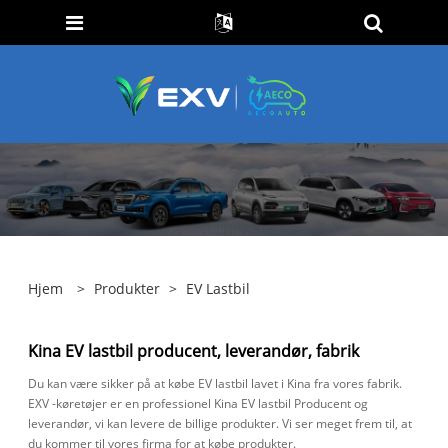
Hjem
>
Produkter
>
EV Lastbil
Kina EV lastbil producent, leverandør, fabrik
Du kan være sikker på at købe EV lastbil lavet i Kina fra vores fabrik.
EXV -køretøjer er en professionel Kina EV lastbil Producent og
leverandør, vi kan levere de billige produkter. Vi ser meget frem til, at
du kommer til vores firma for at købe produkter.