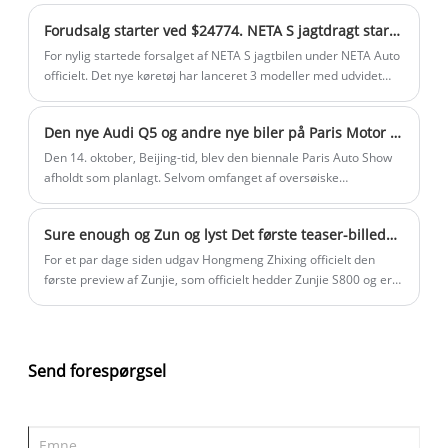
snarest blive opført i tredje kvartal.
sammenlignet med brændstofomkostninger.
Forudsalg starter ved $24774. NETA S jagtdragt starter forsalg
Omkostningsbesparelsespotentialet varierer efter
køretøjskategori.
For nylig startede forsalget af NETA S jagtbilen under NETA Auto
officielt. Det nye køretøj har lanceret 3 modeller med udvidet
rækkevidde, med et præ-salgsprisinterval på $24.902-$29.843.
Som jagtversionen af ​​NETA S (panoramic view car) er den nye bil
Den nye Audi Q5 og andre nye biler på Paris Motor Show i 2024
stadig placeret som en mellem- til stor bil, bygget på Shanhai
platform 2.0-arkitekturen. Forsalgsmodellen bruger denne gang
Den 14. oktober, Beijing-tid, blev den biennale Paris Auto Show
et strømsystem med udvidet rækkevidde, og en ren elektrisk
afholdt som planlagt. Selvom omfanget af oversøiske
version vil blive lanceret i fremtiden. Det forlyder, at den nye bil
biludstillinger er skrumpet hvert år, har den nuværende
vil blive officielt lanceret i august, og masselevering vil starte i
biludstilling stadig næsten 30 nye biler udgivet: Audi, MINI,
Sure enough og Zun og lyst Det første teaser-billede af Zunjie hedder her S800 og udkommer den 26. november
september.
Volkswagen, Skoda, Renault og andre mærker har geniale
modeller frigivet.
For et par dage siden udgav Hongmeng Zhixing officielt den
første preview af Zunjie, som officielt hedder Zunjie S800 og er
planlagt til at blive officielt udgivet den 26. november. Den nye
bil var tidligere blevet personligt værdsat på Guangzhou Auto
Show, og dens positionering som en millionklasse stor sedan,
målrettet Maybach S-klassen. Ifølge tidligere nyheder vil den nye
Send forespørgsel
bil komme til salg inden foråret 2025, og den anden model af
Zunjie vil blive lanceret i slutningen af ​​2025.