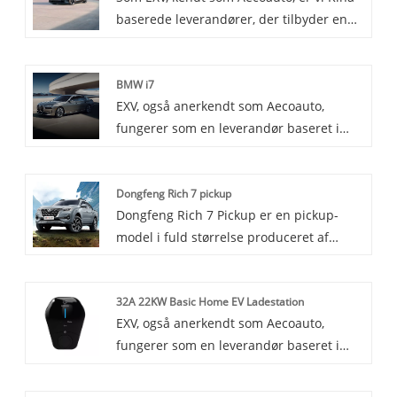
baserede leverandører, der tilbyder en
traditionelle brændstofkraftsystemer og
række forskellige køretøjer, herunder den
har karakteristika for miljøbeskyttelse og
berømte Audi RS e-tron GT. Audi RS e-
effektivitet.
BMW i7
tron GT er en højtydende version af e-
EXV, også anerkendt som Aecoauto,
tron GT, bygget af Audis RS-afdeling med
fungerer som en leverandør baseret i
fokus på ydeevne og køreoplevelse.
Kina, og tilbyder en række forskellige
køretøjer, herunder den berømte BMW
Dongfeng Rich 7 pickup
i7. BMW i7 er et flagskibs luksussedan,
Dongfeng Rich 7 Pickup er en pickup-
der kombinerer BMWs berømte luksus og
model i fuld størrelse produceret af
ydeevne med avanceret elektrisk
Great Wall Motors, som er en high-end
teknologi.
model i Rich-serien. Den har større
32A 22KW Basic Home EV Ladestation
lastkapacitet og mere luksuriøs indvendig
EXV, også anerkendt som Aecoauto,
konfiguration, velegnet til
fungerer som en leverandør baseret i
forretningsbrug og personlig brug.
Kina, der tilbyder en række forskellige
køretøjer. Nogle bilopladere er også