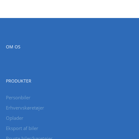
OM OS
PRODUKTER
Personbiler
Erhvervskøretøjer
Oplader
Eksport af biler
Brugte biler/køretøjer