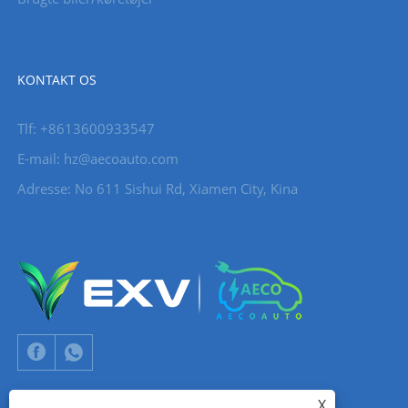
KONTAKT OS
Tlf: +8613600933547
E-mail:
hz@aecoauto.com
Adresse: No 611 Sishui Rd, Xiamen City, Kina
X