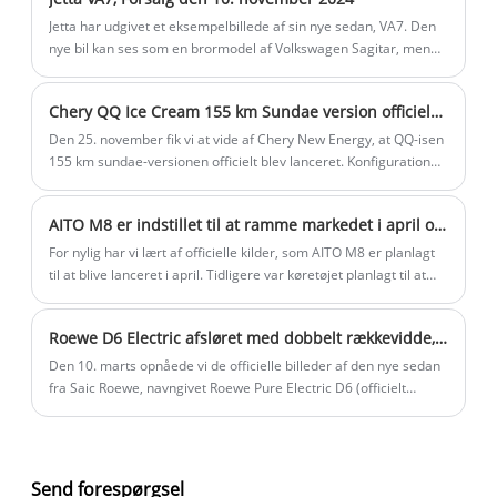
Sportsvognen på dette tidspunkt kan ikke længere
sammenlignes med de biler, der kom i den modsatte retning.
Jetta har udgivet et eksempelbillede af sin nye sedan, VA7. Den
nye bil kan ses som en brormodel af Volkswagen Sagitar, men
ifølge Jetta-mærkets orientering forventes prisen på den nye bil
at være lidt lavere end Sagitar. Det forlyder, at den nye bil vil
Chery QQ Ice Cream 155 km Sundae version officielt lanceret
blive åbnet den 10. november 2024.
Den 25. november fik vi at vide af Chery New Energy, at QQ-isen
155 km sundae-versionen officielt blev lanceret. Konfigurationen
er mellem 120 km kegleversionen og 170 km sundae-versionen.
Der er i øjeblikket 15 modeller til salg.
AITO M8 er indstillet til at ramme markedet i april og prale af en køretøjslængde på 5,19 meter, med sin pris forventet at konkurrere med Li L9.
For nylig har vi lært af officielle kilder, som AITO M8 er planlagt
til at blive lanceret i april. Tidligere var køretøjet planlagt til at
debutere på Shanghai Auto Show i april, sælges i maj og
begynde leveringer i juni. Det forventes, at hele tidslinjen kan
Roewe D6 Electric afsløret med dobbelt rækkevidde, der snart lanceres
flyttes op. Som reference er AITO M9 prissat mellem 469.800 og
569.800 yuan, mens Li L9 er prissat mellem 409.800 og 439.800
Den 10. marts opnåede vi de officielle billeder af den nye sedan
yuan. Det forventes, at prisen på AITO M8 vil være meget tæt på
fra Saic Roewe, navngivet Roewe Pure Electric D6 (officielt
Li L9, hvilket skaber direkte konkurrence.
udpeget som Roewe Pure Electric D6). Den nye bil vil blive
bygget på SAICs nye generation af Pure Electric Architecture,
der tilbyder to rækkevidde -versioner af 450 km og 520 km og
forventes snart at blive lanceret.
Send forespørgsel