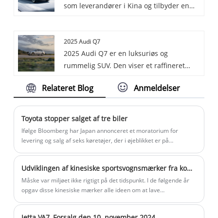
som leverandører i Kina og tilbyder en
række forskellige køretøjer, herunder den
berømte Chery Tigo 8.
2025 Audi Q7
2025 Audi Q7 er en luksuriøs og
rummelig SUV. Den viser et raffineret
design med førsteklasses materialer og
Relateret Blog
Anmeldelser
banebrydende teknologi. Udstyret med
en potent motor giver den en jævn og
kraftfuld kørsel. Med dets generøse
Toyota stopper salget af tre biler
lastrum og avancerede
Ifølge Bloomberg har Japan annonceret et moratorium for
sikkerhedsfunktioner er Q7 et ideelt valg
levering og salg af seks køretøjer, der i øjeblikket er på
markedet, inklusive tre Toyota-modeller, hvilket yderligere
for familier og dem, der kræver komfort
eskalerer en sikkerhedsskandale, der involverer nogle af
og ydeevne.
Udviklingen af ​​kinesiske sportsvognsmærker fra kopi til original
verdens førende bilproducenter.
Måske var miljøet ikke rigtigt på det tidspunkt. I de følgende år
opgav disse kinesiske mærker alle ideen om at lave
sportsvogne. Det var først i 2016, at endnu en kinesisk
sportsvogn dukkede op foran folk, det vil sige Qiantu K50.
Jetta VA7, Forsalg den 10. november 2024